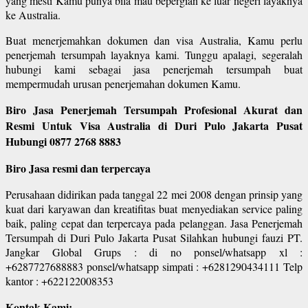
yang mesti Kamu punya bila mau bepergian ke luar negeri layaknya
ke Australia.
Buat menerjemahkan dokumen dan visa Australia, Kamu perlu
penerjemah tersumpah layaknya kami. Tunggu apalagi, segeralah
hubungi kami sebagai jasa penerjemah tersumpah buat
mempermudah urusan penerjemahan dokumen Kamu.
Biro Jasa Penerjemah Tersumpah Profesional Akurat dan
Resmi Untuk Visa Australia di Duri Pulo Jakarta Pusat
Hubungi 0877 2768 8883
Biro Jasa resmi dan terpercaya
Perusahaan didirikan pada tanggal 22 mei 2008 dengan prinsip yang
kuat dari karyawan dan kreatifitas buat menyediakan service paling
baik, paling cepat dan terpercaya pada pelanggan. Jasa Penerjemah
Tersumpah di Duri Pulo Jakarta Pusat Silahkan hubungi fauzi PT.
Jangkar Global Grups : di no ponsel/whatsapp xl :
+6287727688883 ponsel/whatsapp simpati : +6281290434111 Telp
kantor : +622122008353
Kontak Kami: