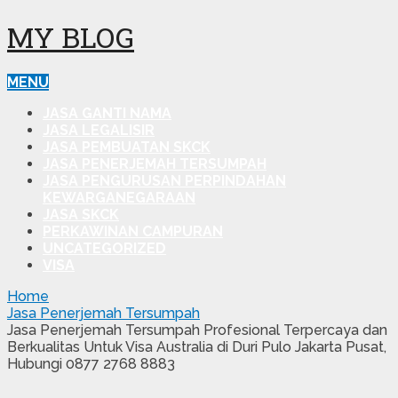
MY BLOG
MENU
JASA GANTI NAMA
JASA LEGALISIR
JASA PEMBUATAN SKCK
JASA PENERJEMAH TERSUMPAH
JASA PENGURUSAN PERPINDAHAN
KEWARGANEGARAAN
JASA SKCK
PERKAWINAN CAMPURAN
UNCATEGORIZED
VISA
Home
Jasa Penerjemah Tersumpah
Jasa Penerjemah Tersumpah Profesional Terpercaya dan
Berkualitas Untuk Visa Australia di Duri Pulo Jakarta Pusat,
Hubungi 0877 2768 8883