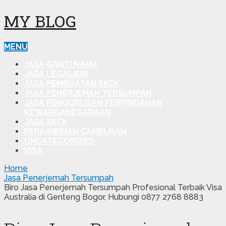
MY BLOG
MENU
JASA GANTI NAMA
JASA LEGALISIR
JASA PEMBUATAN SKCK
JASA PENERJEMAH TERSUMPAH
JASA PENGURUSAN PERPINDAHAN
KEWARGANEGARAAN
JASA SKCK
PERKAWINAN CAMPURAN
UNCATEGORIZED
VISA
Home
Jasa Penerjemah Tersumpah
Biro Jasa Penerjemah Tersumpah Profesional Terbaik Visa
Australia di Genteng Bogor, Hubungi 0877 2768 8883