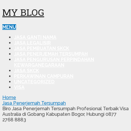
MY BLOG
MENU
JASA GANTI NAMA
JASA LEGALISIR
JASA PEMBUATAN SKCK
JASA PENERJEMAH TERSUMPAH
JASA PENGURUSAN PERPINDAHAN
KEWARGANEGARAAN
JASA SKCK
PERKAWINAN CAMPURAN
UNCATEGORIZED
VISA
Home
Jasa Penerjemah Tersumpah
Biro Jasa Penerjemah Tersumpah Profesional Terbaik Visa
Australia di Gobang Kabupaten Bogor, Hubungi 0877
2768 8883