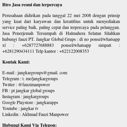
Biro Jasa resmi dan terpercaya
Perusahaan didirikan pada tanggal 22 mei 2008 dengan prinsip
yang kuat dari karyawan dan kreatifitas untuk menyediakan
service paling baik, paling cepat dan terpercaya pada pelanggan.
Jasa Penerjemah Tersumpah di Halmahera Selatan Silahkan
hubungi fauzi PT. Jangkar Global Grups : di no ponsel/whatsapp
xl : +6287727688883 ponsel/whatsapp simpati :
+6281290434111 Telp kantor : +622122008353
Kontak Kami:
E-mail : jangkargroups@gmail. com
Telegram : t. me/jangkargroups
Twitter : @fauzimanpower
FB : pt jangkar global groups
Instagram : jangkargroups
Google Playstore : jangkarapps
Youtube : jangkar tv
Linkedin : Akhmad Fauzi Manpower
Hubungi Kami Via Telepon: