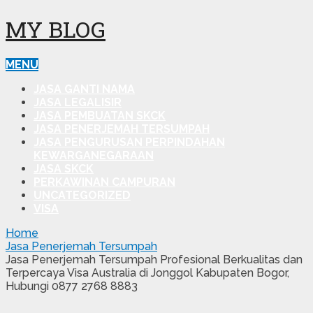
MY BLOG
MENU
JASA GANTI NAMA
JASA LEGALISIR
JASA PEMBUATAN SKCK
JASA PENERJEMAH TERSUMPAH
JASA PENGURUSAN PERPINDAHAN
KEWARGANEGARAAN
JASA SKCK
PERKAWINAN CAMPURAN
UNCATEGORIZED
VISA
Home
Jasa Penerjemah Tersumpah
Jasa Penerjemah Tersumpah Profesional Berkualitas dan
Terpercaya Visa Australia di Jonggol Kabupaten Bogor,
Hubungi 0877 2768 8883