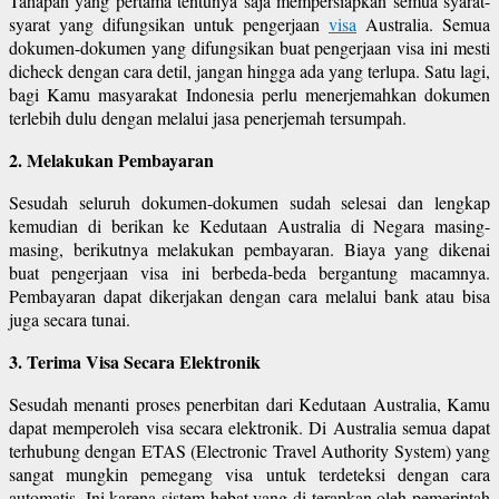
Tahapan yang pertama tentunya saja mempersiapkan semua syarat-
syarat yang difungsikan untuk pengerjaan
visa
Australia. Semua
dokumen-dokumen yang difungsikan buat pengerjaan visa ini mesti
dicheck dengan cara detil, jangan hingga ada yang terlupa. Satu lagi,
bagi Kamu masyarakat Indonesia perlu menerjemahkan dokumen
terlebih dulu dengan melalui jasa penerjemah tersumpah.
2. Melakukan Pembayaran
Sesudah seluruh dokumen-dokumen sudah selesai dan lengkap
kemudian di berikan ke Kedutaan Australia di Negara masing-
masing, berikutnya melakukan pembayaran. Biaya yang dikenai
buat pengerjaan visa ini berbeda-beda bergantung macamnya.
Pembayaran dapat dikerjakan dengan cara melalui bank atau bisa
juga secara tunai.
3. Terima Visa Secara Elektronik
Sesudah menanti proses penerbitan dari Kedutaan Australia, Kamu
dapat memperoleh visa secara elektronik. Di Australia semua dapat
terhubung dengan ETAS (Electronic Travel Authority System) yang
sangat mungkin pemegang visa untuk terdeteksi dengan cara
automatis. Ini karena sistem hebat yang di terapkan oleh pemerintah