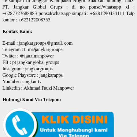
Tersumpah di Jonggol Kabupaten Bogor Silahkan hubungi fauzi
PT. Jangkar Global Grups : di no ponsel/whatsapp xl :
+6287727688883 ponsel/whatsapp simpati : +6281290434111 Telp
kantor : +622122008353
Kontak Kami:
E-mail : jangkargroups@gmail. com
Telegram : t. me/jangkargroups
Twitter : @fauzimanpower
FB : pt jangkar global groups
Instagram : jangkargroups
Google Playstore : jangkarapps
Youtube : jangkar tv
Linkedin : Akhmad Fauzi Manpower
Hubungi Kami Via Telepon: