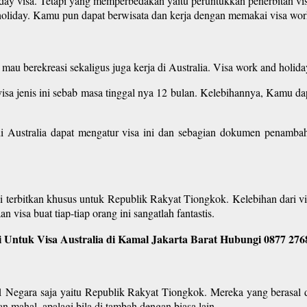
ay visa. Tetapi yang memperbedakan yaitu peruntukkan penerbitan visa
d holiday. Kamu pun dapat berwisata dan kerja dengan memakai visa wor
g mau berekreasi sekaligus juga kerja di Australia. Visa work and holid
sa jenis ini sebab masa tinggal nya 12 bulan. Kelebihannya, Kamu dap
 Australia dapat mengatur visa ini dan sebagian dokumen penambah
i terbitkan khusus untuk Republik Rakyat Tiongkok. Kelebihan dari vis
 visa buat tiap-tiap orang ini sangatlah fantastis.
 Untuk Visa Australia di Kamal Jakarta Barat Hubungi 0877 276
 1 Negara saja yaitu Republik Rakyat Tiongkok. Mereka yang berasal da
 mahal, apalagi bila di tambah dengan biasa lain.