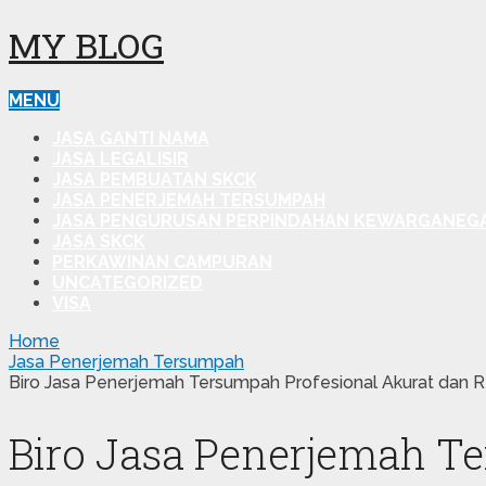
MY BLOG
MENU
JASA GANTI NAMA
JASA LEGALISIR
JASA PEMBUATAN SKCK
JASA PENERJEMAH TERSUMPAH
JASA PENGURUSAN PERPINDAHAN KEWARGANEG
JASA SKCK
PERKAWINAN CAMPURAN
UNCATEGORIZED
VISA
Home
Jasa Penerjemah Tersumpah
Biro Jasa Penerjemah Tersumpah Profesional Akurat dan Re
Biro Jasa Penerjemah Te