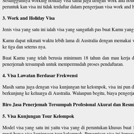
Sesungguhnya working holiday visa sama juga dengan work and holid
peruntuk kan visa ini tidak terdaftar dalam pengerjaan visa work an
3. Work and Holiday Visa
Jenis visa yang satu ini ialah visa yang sangatlah pas buat Kamu yan
Kamu dapat nikmati waktu lebih lama di Australia dengan memakai vi
ke tiga dan seterus nya.
Buat Kamu yang telah berusia minimum 18 tahun dan mau kerja di
penerjemah tersumpah untuk mempermudah proses pendaftaran.
4. Visa Lawatan Berdasar Frekwensi
Masih sama juga dengan visa kunjungan tur kelompok, visa ini pun d
berkunjung ke keluarga di Australia. Walaupun begitu, biaya pengerjaan
Biro Jasa Penerjemah Tersumpah Profesional Akurat dan Resmi
5. Visa Kunjungan Tour Kelompok
Model visa yang satu ini yaitu visa yang di peruntukan khusus buat
mesti bawa visa kunjungan tour kelompok. Pengerjaan visa ini lumayan