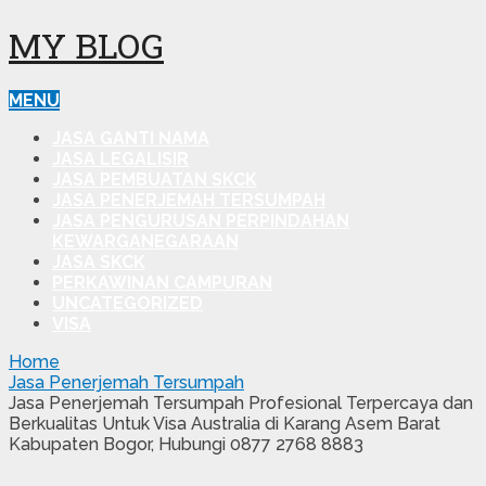
MY BLOG
MENU
JASA GANTI NAMA
JASA LEGALISIR
JASA PEMBUATAN SKCK
JASA PENERJEMAH TERSUMPAH
JASA PENGURUSAN PERPINDAHAN
KEWARGANEGARAAN
JASA SKCK
PERKAWINAN CAMPURAN
UNCATEGORIZED
VISA
Home
Jasa Penerjemah Tersumpah
Jasa Penerjemah Tersumpah Profesional Terpercaya dan
Berkualitas Untuk Visa Australia di Karang Asem Barat
Kabupaten Bogor, Hubungi 0877 2768 8883