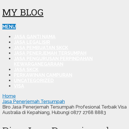
MY BLOG
MENU
JASA GANTI NAMA
JASA LEGALISIR
JASA PEMBUATAN SKCK
JASA PENERJEMAH TERSUMPAH
JASA PENGURUSAN PERPINDAHAN
KEWARGANEGARAAN
JASA SKCK
PERKAWINAN CAMPURAN
UNCATEGORIZED
VISA
Home
Jasa Penerjemah Tersumpah
Biro Jasa Penerjemah Tersumpah Profesional Terbaik Visa
Australia di Kepahiang, Hubungi 0877 2768 8883