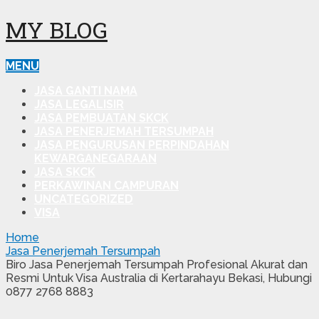
MY BLOG
MENU
JASA GANTI NAMA
JASA LEGALISIR
JASA PEMBUATAN SKCK
JASA PENERJEMAH TERSUMPAH
JASA PENGURUSAN PERPINDAHAN
KEWARGANEGARAAN
JASA SKCK
PERKAWINAN CAMPURAN
UNCATEGORIZED
VISA
Home
Jasa Penerjemah Tersumpah
Biro Jasa Penerjemah Tersumpah Profesional Akurat dan
Resmi Untuk Visa Australia di Kertarahayu Bekasi, Hubungi
0877 2768 8883