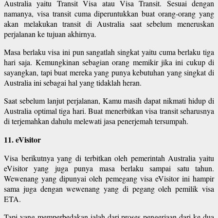
Australia yaitu Transit Visa atau Visa Transit. Sesuai dengan
namanya, visa transit cuma diperuntukkan buat orang-orang yang
akan melakukan transit di Australia saat sebelum meneruskan
perjalanan ke tujuan akhirnya.
Masa berlaku visa ini pun sangatlah singkat yaitu cuma berlaku tiga
hari saja. Kemungkinan sebagian orang memikir jika ini cukup di
sayangkan, tapi buat mereka yang punya kebutuhan yang singkat di
Australia ini sebagai hal yang tidaklah heran.
Saat sebelum lanjut perjalanan, Kamu masih dapat nikmati hidup di
Australia optimal tiga hari. Buat menerbitkan visa transit seharusnya
di terjemahkan dahulu melewati jasa penerjemah tersumpah.
11. eVisitor
Visa berikutnya yang di terbitkan oleh pemerintah Australia yaitu
eVisitor yang juga punya masa berlaku sampai satu tahun.
Wewenang yang dipunyai oleh pemegang visa eVisitor ini hampir
sama juga dengan wewenang yang di pegang oleh pemilik visa
ETA.
Tapi yang memperbedakan ialah dari proses pengerjaan dari ke dua