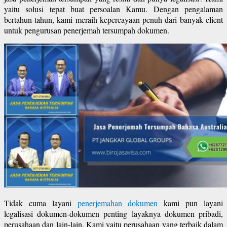
yaitu solusi tepat buat persoalan Kamu. Dengan pengalaman
bertahun-tahun, kami meraih kepercayaan penuh dari banyak client
untuk pengurusan penerjemah tersumpah dokumen.
Tidak cuma layani
penerjemahan dokumen
kami pun layani
legalisasi dokumen-dokumen penting layaknya dokumen pribadi,
perusahaan dan lain-lain. Kami yaitu perusahaan yang terbaik dalam