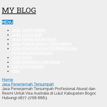
MY BLOG
MENU
JASA GANTI NAMA
JASA LEGALISIR
JASA PEMBUATAN SKCK
JASA PENERJEMAH TERSUMPAH
JASA PENGURUSAN PERPINDAHAN
KEWARGANEGARAAN
JASA SKCK
PERKAWINAN CAMPURAN
UNCATEGORIZED
VISA
Home
Jasa Penerjemah Tersumpah
Jasa Penerjemah Tersumpah Profesional Akurat dan
Resmi Untuk Visa Australia di Lulut Kabupaten Bogor,
Hubungi 0877 2768 8883