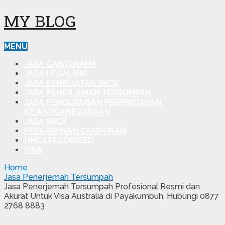
MY BLOG
MENU
JASA GANTI NAMA
JASA LEGALISIR
JASA PEMBUATAN SKCK
JASA PENERJEMAH TERSUMPAH
JASA PENGURUSAN PERPINDAHAN
KEWARGANEGARAAN
JASA SKCK
PERKAWINAN CAMPURAN
UNCATEGORIZED
VISA
Home
Jasa Penerjemah Tersumpah
Jasa Penerjemah Tersumpah Profesional Resmi dan
Akurat Untuk Visa Australia di Payakumbuh, Hubungi 0877
2768 8883