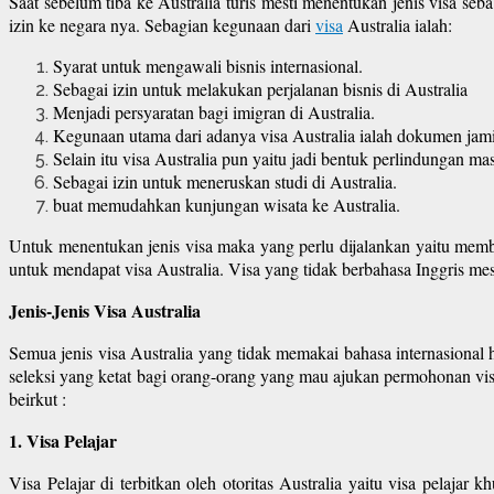
Saat sebelum tiba ke Australia turis mesti menentukan jenis visa se
izin ke negara nya. Sebagian kegunaan dari
visa
Australia ialah:
Syarat untuk mengawali bisnis internasional.
Sebagai izin untuk melakukan perjalanan bisnis di Australia
Menjadi persyaratan bagi imigran di Australia.
Kegunaan utama dari adanya visa Australia ialah dokumen jami
Selain itu visa Australia pun yaitu jadi bentuk perlindungan mas
Sebagai izin untuk meneruskan studi di Australia.
buat memudahkan kunjungan wisata ke Australia.
Untuk menentukan jenis visa maka yang perlu dijalankan yaitu member
untuk mendapat visa Australia. Visa yang tidak berbahasa Inggris mest
Jenis-Jenis Visa Australia
Semua jenis visa Australia yang tidak memakai bahasa internasiona
seleksi yang ketat bagi orang-orang yang mau ajukan permohonan visa 
beirkut :
1. Visa Pelajar
Visa Pelajar di terbitkan oleh otoritas Australia yaitu visa pelaja