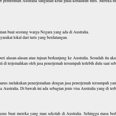
bab pemerintah Australia sangatlah ketat pada kehadiran turis. Mereka
nan buat seorang warga Negara yang ada di Australia.
yarakat lokal dari turis yang berdatangan.
i alasan-alasan atau tujuan berkunjung ke Australia. Sesudah itu aka
i di terjemahkan oleh jasa penerjemah tersumpah terlebih dulu saat sebe
l harus melakukan penerjemahan dengan jasa penerjemah tersumpah yang
Australia. Di bawah ini ada sebagian jenis visa Australia yang di terb
r khusus buat mereka yang mau sekolah di Australia. Sehingga masa ber