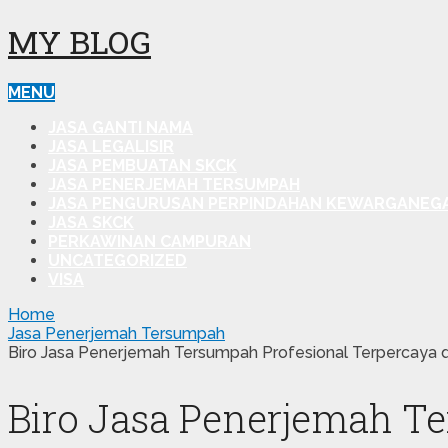
MY BLOG
MENU
JASA GANTI NAMA
JASA LEGALISIR
JASA PEMBUATAN SKCK
JASA PENERJEMAH TERSUMPAH
JASA PENGURUSAN PERPINDAHAN KEWARGANEG
JASA SKCK
PERKAWINAN CAMPURAN
UNCATEGORIZED
VISA
Home
Jasa Penerjemah Tersumpah
Biro Jasa Penerjemah Tersumpah Profesional Terpercaya da
Biro Jasa Penerjemah Te