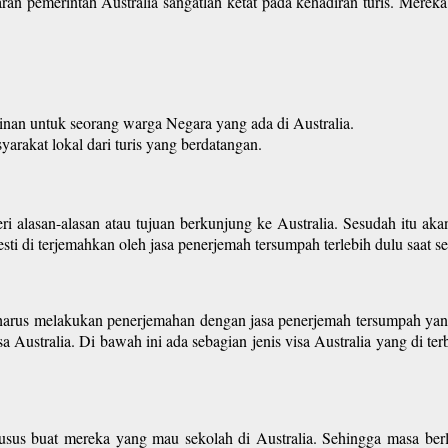
ntaran pemerintah Australia sangatlah ketat pada kehadiran turis. Mere
inan untuk seorang warga Negara yang ada di Australia.
yarakat lokal dari turis yang berdatangan.
i alasan-alasan atau tujuan berkunjung ke Australia. Sesudah itu akan
ti di terjemahkan oleh jasa penerjemah tersumpah terlebih dulu saat seb
l harus melakukan penerjemahan dengan jasa penerjemah tersumpah yang
Australia. Di bawah ini ada sebagian jenis visa Australia yang di terb
r khusus buat mereka yang mau sekolah di Australia. Sehingga masa ber