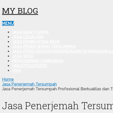
MY BLOG
MENU
JASA GANTI NAMA
JASA LEGALISIR
JASA PEMBUATAN SKCK
JASA PENERJEMAH TERSUMPAH
JASA PENGURUSAN PERPINDAHAN KEWARGANEG
JASA SKCK
PERKAWINAN CAMPURAN
UNCATEGORIZED
VISA
Home
Jasa Penerjemah Tersumpah
Jasa Penerjemah Tersumpah Profesional Berkualitas dan T
Jasa Penerjemah Tersump