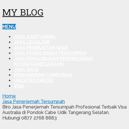
MY BLOG
MENU
JASA GANTI NAMA
JASA LEGALISIR
JASA PEMBUATAN SKCK
JASA PENERJEMAH TERSUMPAH
JASA PENGURUSAN PERPINDAHAN
KEWARGANEGARAAN
JASA SKCK
PERKAWINAN CAMPURAN
UNCATEGORIZED
VISA
Home
Jasa Penerjemah Tersumpah
Biro Jasa Penerjemah Tersumpah Profesional Terbaik Visa
Australia di Pondok Cabe Udik Tangerang Selatan,
Hubungi 0877 2768 8883