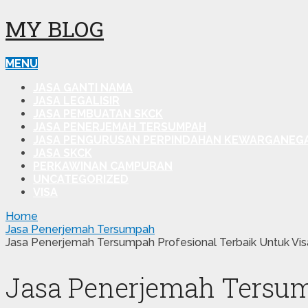
MY BLOG
MENU
JASA GANTI NAMA
JASA LEGALISIR
JASA PEMBUATAN SKCK
JASA PENERJEMAH TERSUMPAH
JASA PENGURUSAN PERPINDAHAN KEWARGANEG
JASA SKCK
PERKAWINAN CAMPURAN
UNCATEGORIZED
VISA
Home
Jasa Penerjemah Tersumpah
Jasa Penerjemah Tersumpah Profesional Terbaik Untuk Vis
Jasa Penerjemah Tersump