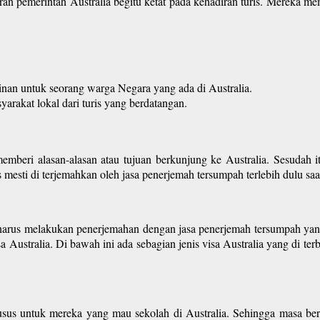
taran pemerintah Australia begitu ketat pada kehadiran turis. Mereka me
nan untuk seorang warga Negara yang ada di Australia.
yarakat lokal dari turis yang berdatangan.
mberi alasan-alasan atau tujuan berkunjung ke Australia. Sesudah it
 mesti di terjemahkan oleh jasa penerjemah tersumpah terlebih dulu saat
l harus melakukan penerjemahan dengan jasa penerjemah tersumpah yang
Australia. Di bawah ini ada sebagian jenis visa Australia yang di terb
r khusus untuk mereka yang mau sekolah di Australia. Sehingga masa ber