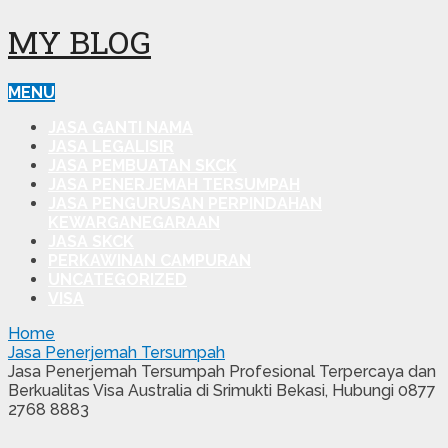
MY BLOG
MENU
JASA GANTI NAMA
JASA LEGALISIR
JASA PEMBUATAN SKCK
JASA PENERJEMAH TERSUMPAH
JASA PENGURUSAN PERPINDAHAN
KEWARGANEGARAAN
JASA SKCK
PERKAWINAN CAMPURAN
UNCATEGORIZED
VISA
Home
Jasa Penerjemah Tersumpah
Jasa Penerjemah Tersumpah Profesional Terpercaya dan
Berkualitas Visa Australia di Srimukti Bekasi, Hubungi 0877
2768 8883