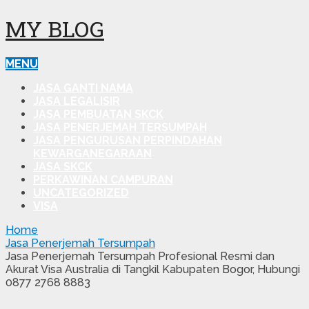
MY BLOG
MENU
JASA GANTI NAMA
JASA LEGALISIR
JASA PEMBUATAN SKCK
JASA PENERJEMAH TERSUMPAH
JASA PENGURUSAN PERPINDAHAN
KEWARGANEGARAAN
JASA SKCK
PERKAWINAN CAMPURAN
UNCATEGORIZED
VISA
Home
Jasa Penerjemah Tersumpah
Jasa Penerjemah Tersumpah Profesional Resmi dan
Akurat Visa Australia di Tangkil Kabupaten Bogor, Hubungi
0877 2768 8883