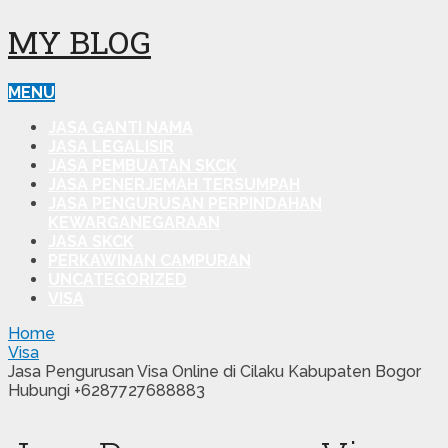
MY BLOG
MENU
JASA GANTI NAMA
JASA LEGALISIR
JASA PEMBUATAN SKCK
JASA PENERJEMAH TERSUMPAH
JASA PENGURUSAN PERPINDAHAN
KEWARGANEGARAAN
JASA SKCK
PERKAWINAN CAMPURAN
UNCATEGORIZED
VISA
Home
Visa
Jasa Pengurusan Visa Online di Cilaku Kabupaten Bogor
Hubungi +6287727688883