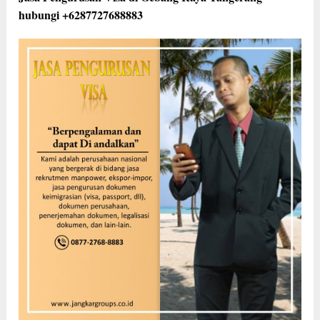
hubungi +6287727688883