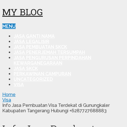
MY BLOG
MENU
JASA GANTI NAMA
JASA LEGALISIR
JASA PEMBUATAN SKCK
JASA PENERJEMAH TERSUMPAH
JASA PENGURUSAN PERPINDAHAN
KEWARGANEGARAAN
JASA SKCK
PERKAWINAN CAMPURAN
UNCATEGORIZED
VISA
Home
Visa
Info Jasa Pembuatan Visa Terdekat di Gunungkaler
Kabupaten Tangerang Hubungi +6287727688883