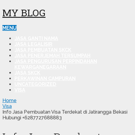
MY BLOG
MENU
JASA GANTI NAMA
JASA LEGALISIR
JASA PEMBUATAN SKCK
JASA PENERJEMAH TERSUMPAH
JASA PENGURUSAN PERPINDAHAN
KEWARGANEGARAAN
JASA SKCK
PERKAWINAN CAMPURAN
UNCATEGORIZED
VISA
Home
Visa
Info Jasa Pembuatan Visa Terdekat di Jatirangga Bekasi
Hubungi +6287727688883