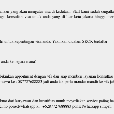
ahaan yang akan mengatur visa di kedutaan. Staff kami sudah sangatla
agai konsultan visa untuk anda yang di luar kota jakarta hingga me
i untuk kepentingan visa anda. Yakinkan didalam SKCK terdaftar :
 anda ke negara mana)
kinkan appoitment dengan vfs dan siap memberi layanan konsultasi vi
sms/wa ke : 087727688883 jadi anda tak perlu mondar-mandir ke vfs jak
kuat dari karyawan dan kreatifitas untuk meyediakan service paling ba
 : di no ponsel/whatsapp xl : +6287727688883 ponsel/whatsapp simpat