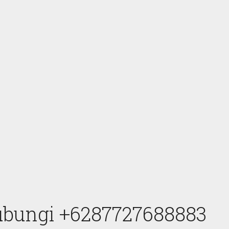
Hubungi +6287727688883