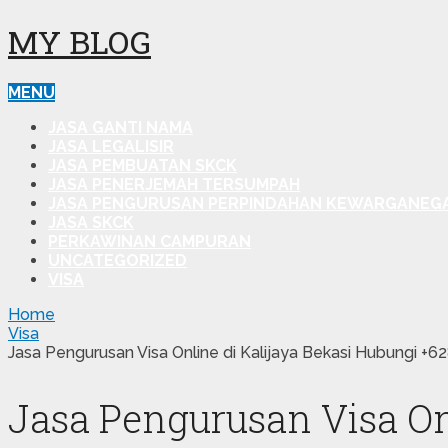
MY BLOG
MENU
JASA GANTI NAMA
JASA LEGALISIR
JASA PEMBUATAN SKCK
JASA PENERJEMAH TERSUMPAH
JASA PENGURUSAN PERPINDAHAN KEWARGANEG
JASA SKCK
PERKAWINAN CAMPURAN
UNCATEGORIZED
VISA
Home
Visa
Jasa Pengurusan Visa Online di Kalijaya Bekasi Hubungi 
Jasa Pengurusan Visa On