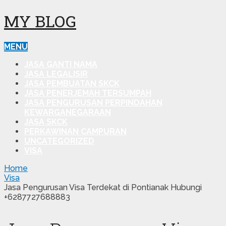
MY BLOG
MENU
JASA GANTI NAMA
JASA LEGALISIR
JASA PEMBUATAN SKCK
JASA PENERJEMAH TERSUMPAH
JASA PENGURUSAN PERPINDAHAN
KEWARGANEGARAAN
JASA SKCK
PERKAWINAN CAMPURAN
UNCATEGORIZED
VISA
Home
Visa
Jasa Pengurusan Visa Terdekat di Pontianak Hubungi
+6287727688883