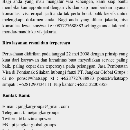
Bagi anda yang mau mengatur visa schengen, kami siap bantu
membikinkan appoitment dengan vfs dan siap memberikan layanan
konsultasi visa eropah jadi anda tak perlu bolak balik ke vfs untuk
melengkapi dokumen anda. Bagi anda yang diluar jakarta, bisa
konsultasi lewat sms/wa ke : 087727688883 sehingga anda tak perlu
mondar-mandir ke vfs jakarta.
Biro layanan resmi dan terpercaya
Perusahaan didirikan pada tanggal 22 mei 2008 dengan prinsip yang
kuat dari karyawan dan kreatifitas buat meyediakan service paling
baik, paling cepat dan terpercaya pada pelanggan. Jasa Pembuatan
Visa di Pontianak Silakan hubungi fauzi PT. Jangkar Global Grups :
di no ponsel/whatsapp xl : +6287727688883 ponsel/whatsapp
simpati : +6281290434111 Telp kantor : +622122008353
Kontak Kami:
E-mail : jangkargroups@gmail. com
Telegram : t. me/jangkargroups
Twitter : @fauzimanpower
FB : pt jangkar global groups