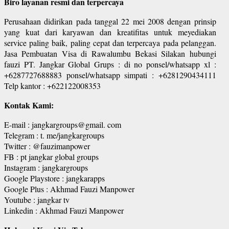
Biro layanan resmi dan terpercaya
Perusahaan didirikan pada tanggal 22 mei 2008 dengan prinsip
yang kuat dari karyawan dan kreatifitas untuk meyediakan
service paling baik, paling cepat dan terpercaya pada pelanggan.
Jasa Pembuatan Visa di Rawalumbu Bekasi Silakan hubungi
fauzi PT. Jangkar Global Grups : di no ponsel/whatsapp xl :
+6287727688883 ponsel/whatsapp simpati : +6281290434111
Telp kantor : +622122008353
Kontak Kami:
E-mail : jangkargroups@gmail. com
Telegram : t. me/jangkargroups
Twitter : @fauzimanpower
FB : pt jangkar global groups
Instagram : jangkargroups
Google Playstore : jangkarapps
Google Plus : Akhmad Fauzi Manpower
Youtube : jangkar tv
Linkedin : Akhmad Fauzi Manpower