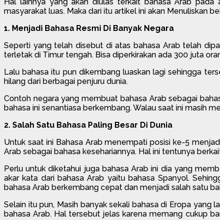
Hal lainnya yang akan diulas terkait bahasa Arab pada 
masyarakat luas. Maka dari itu artikel ini akan Menuliskan 
1. Menjadi Bahasa Resmi Di Banyak Negara
Seperti yang telah disebut di atas bahasa Arab telah di
terletak di Timur tengah. Bisa diperkirakan ada 300 juta o
Lalu bahasa itu pun dikembang luaskan lagi sehingga ter
hilang dari berbagai penjuru dunia.
Contoh negara yang membuat bahasa Arab sebagai bahasa r
bahasa ini senantiasa berkembang. Walau saat ini masih m
2. Salah Satu Bahasa Paling Besar Di Dunia
Untuk saat ini Bahasa Arab menempati posisi ke-5 menjad
Arab sebagai bahasa kesehariannya. Hal ini tentunya berkai
Perlu untuk diketahui juga bahasa Arab ini dia yang mem
akar kata dari bahasa Arab yaitu bahasa Spanyol. Sehi
bahasa Arab berkembang cepat dan menjadi salah satu bahas
Selain itu pun, Masih banyak sekali bahasa di Eropa yang 
bahasa Arab. Hal tersebut jelas karena memang cukup ban