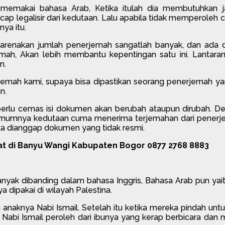
 memakai bahasa Arab, Ketika itulah dia membutuhkan j
p legalisir dari kedutaan. Lalu apabila tidak memperoleh cap
ya itu.
ikarenakan jumlah penerjemah sangatlah banyak, dan ada
mah, Akan lebih membantu kepentingan satu ini. Lantaran
n.
rjemah kami, supaya bisa dipastikan seorang penerjemah ya
n.
erlu cemas isi dokumen akan berubah ataupun dirubah. D
 Umumnya kedutaan cuma menerima terjemahan dari penerj
a dianggap dokumen yang tidak resmi.
t di Banyu Wangi Kabupaten Bogor 0877 2768 8883
yak dibanding dalam bahasa Inggris, Bahasa Arab pun yai
dipakai di wilayah Palestina.
rta anaknya Nabi Ismail. Setelah itu ketika mereka pindah 
ri Nabi Ismail peroleh dari ibunya yang kerap berbicara da