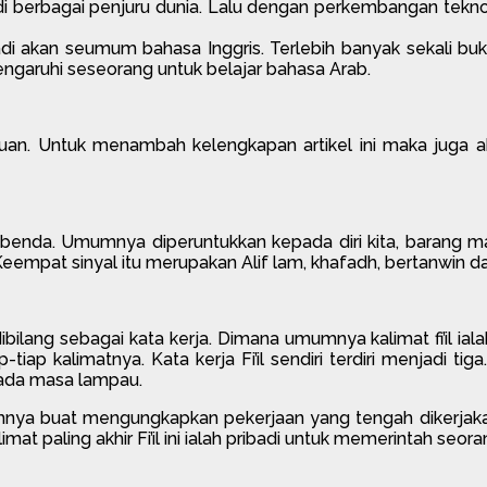
 di berbagai penjuru dunia. Lalu dengan perkembangan tek
a jadi akan seumum bahasa Inggris. Terlebih banyak sekali 
ngaruhi seseorang untuk belajar bahasa Arab.
an. Untuk menambah kelengkapan artikel ini maka juga akan
ta benda. Umumnya diperuntukkan kepada diri kita, barang
eempat sinyal itu merupakan Alif lam, khafadh, bertanwin dan 
 dibilang sebagai kata kerja. Dimana umumnya kalimat fi’il 
tiap kalimatnya. Kata kerja Fi’il sendiri terdiri menjadi tig
pada masa lampau.
mumnya buat mengungkapkan pekerjaan yang tengah dikerjakan m
limat paling akhir Fi’il ini ialah pribadi untuk memerintah se