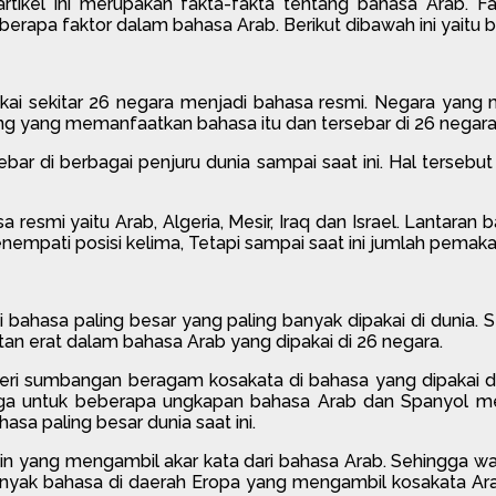
artikel ini merupakan fakta-fakta tentang bahasa Arab. F
beberapa faktor dalam bahasa Arab. Berikut dibawah ini yaitu 
pakai sekitar 26 negara menjadi bahasa resmi. Negara yan
rang yang memanfaatkan bahasa itu dan tersebar di 26 negara 
sebar di berbagai penjuru dunia sampai saat ini. Hal terse
esmi yaitu Arab, Algeria, Mesir, Iraq dan Israel. Lantar
enempati posisi kelima, Tetapi sampai saat ini jumlah pema
i bahasa paling besar yang paling banyak dipakai di dunia
tan erat dalam bahasa Arab yang dipakai di 26 negara.
beri sumbangan beragam kosakata di bahasa yang dipakai d
ngga untuk beberapa ungkapan bahasa Arab dan Spanyol 
a paling besar dunia saat ini.
lain yang mengambil akar kata dari bahasa Arab. Sehingga w
yak bahasa di daerah Eropa yang mengambil kosakata Arab.