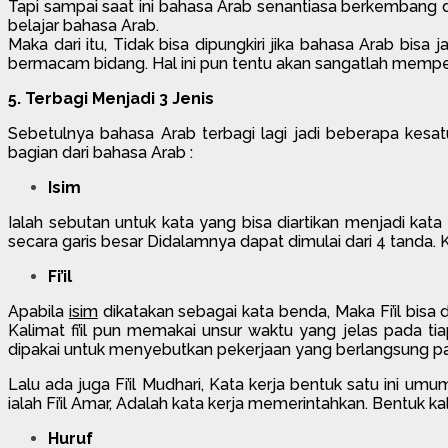
Tapi sampai saat ini bahasa Arab senantiasa berkembang
belajar bahasa Arab.
Maka dari itu, Tidak bisa dipungkiri jika bahasa Arab bis
bermacam bidang. Hal ini pun tentu akan sangatlah mempe
5. Terbagi Menjadi 3 Jenis
Sebetulnya bahasa Arab terbagi lagi jadi beberapa kesatu
bagian dari bahasa Arab :
Isim
Ialah sebutan untuk kata yang bisa diartikan menjadi ka
secara garis besar Didalamnya dapat dimulai dari 4 tanda. K
Fi’il
Apabila
isim
dikatakan sebagai kata benda, Maka Fi’il bisa
Kalimat fi’il pun memakai unsur waktu yang jelas pada tiap-
dipakai untuk menyebutkan pekerjaan yang berlangsung 
Lalu ada juga Fi’il Mudhari, Kata kerja bentuk satu ini u
ialah Fi’il Amar, Adalah kata kerja memerintahkan. Bentuk ka
Huruf