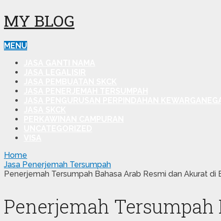
MY BLOG
MENU
JASA GANTI NAMA
JASA LEGALISIR
JASA PEMBUATAN SKCK
JASA PENERJEMAH TERSUMPAH
JASA PENGURUSAN PERPINDAHAN KEWARGANEG
JASA SKCK
PERKAWINAN CAMPURAN
UNCATEGORIZED
VISA
Home
Jasa Penerjemah Tersumpah
Penerjemah Tersumpah Bahasa Arab Resmi dan Akurat di 
Penerjemah Tersumpah B