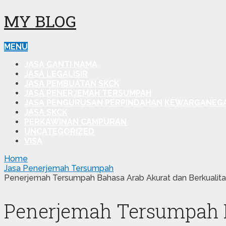
MY BLOG
MENU
JASA GANTI NAMA
JASA LEGALISIR
JASA PEMBUATAN SKCK
JASA PENERJEMAH TERSUMPAH
JASA PENGURUSAN PERPINDAHAN KEWARGANEG
JASA SKCK
PERKAWINAN CAMPURAN
UNCATEGORIZED
VISA
Home
Jasa Penerjemah Tersumpah
Penerjemah Tersumpah Bahasa Arab Akurat dan Berkualitas
Penerjemah Tersumpah Ba