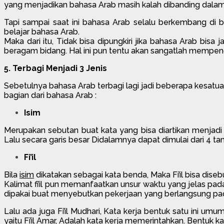
yang menjadikan bahasa Arab masih kalah dibanding dalam 
Tapi sampai saat ini bahasa Arab selalu berkembang di
belajar bahasa Arab.
Maka dari itu, Tidak bisa dipungkiri jika bahasa Arab bis
beragam bidang. Hal ini pun tentu akan sangatlah mempeng
5. Terbagi Menjadi 3 Jenis
Sebetulnya bahasa Arab terbagi lagi jadi beberapa kesatua
bagian dari bahasa Arab :
Isim
Merupakan sebutan buat kata yang bisa diartikan menjad
Lalu secara garis besar Didalamnya dapat dimulai dari 4 tan
Fi’il
Bila
isim
dikatakan sebagai kata benda, Maka Fi’il bisa dis
Kalimat fi’il pun memanfaatkan unsur waktu yang jelas pada ti
dipakai buat menyebutkan pekerjaan yang berlangsung p
Lalu ada juga Fi’il Mudhari, Kata kerja bentuk satu ini um
yaitu Fi’il Amar, Adalah kata kerja memerintahkan. Bentuk ka