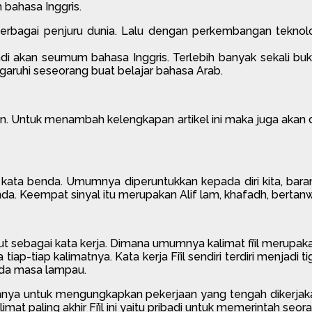
bahasa Inggris.
 berbagai penjuru dunia. Lalu dengan perkembangan tekn
a jadi akan seumum bahasa Inggris. Terlebih banyak sekali 
aruhi seseorang buat belajar bahasa Arab.
n. Untuk menambah kelengkapan artikel ini maka juga akan di
i kata benda. Umumnya diperuntukkan kepada diri kita, ba
da. Keempat sinyal itu merupakan Alif lam, khafadh, bertanwin
ebut sebagai kata kerja. Dimana umumnya kalimat fi’il meru
ap-tiap kalimatnya. Kata kerja Fi’il sendiri terdiri menjadi t
ada masa lampau.
umnya untuk mengungkapkan pekerjaan yang tengah dikerjakan 
limat paling akhir Fi’il ini yaitu pribadi untuk memerintah se