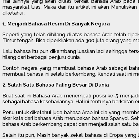
Hal lainnya yang akan diulas terkait bahasa Arab pada 
masyarakat luas. Maka dari itu artikel ini akan Menulis
diketahui :
1. Menjadi Bahasa Resmi Di Banyak Negara
Seperti yang telah dibilang di atas bahasa Arab telah di
Timur tengah. Bisa diperkirakan ada 300 juta orang yang m
Lalu bahasa itu pun dikembang luaskan lagi sehingga ter
hilang dari berbagai penjuru dunia.
Contoh negara yang membuat bahasa Arab sebagai bahasa 
membuat bahasa ini selalu berkembang. Kendati saat ini m
2. Salah Satu Bahasa Paling Besar Di Dunia
Buat saat ini Bahasa Arab menempati posisi ke-5 menjadi
sebagai bahasa kesehariannya. Hal ini tentunya berkaitan e
Perlu untuk diketahui juga bahasa Arab ini dia yang mem
akar kata dari bahasa Arab merupakan bahasa Spanyol. S
bahasa Arab berkembang cepat dan menjadi salah satu bahas
Selain itu pun, Masih banyak sekali bahasa di Eropa yang