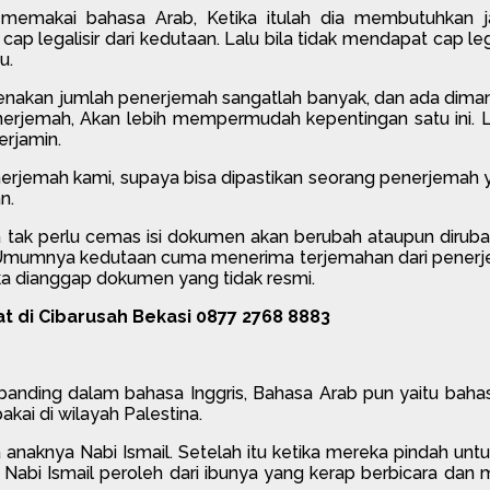
 memakai bahasa Arab, Ketika itulah dia membutuhkan j
 legalisir dari kedutaan. Lalu bila tidak mendapat cap lega
u.
arenakan jumlah penerjemah sangatlah banyak, dan ada dima
erjemah, Akan lebih mempermudah kepentingan satu ini. 
erjamin.
erjemah kami, supaya bisa dipastikan seorang penerjemah y
n.
tak perlu cemas isi dokumen akan berubah ataupun dirub
, Umumnya kedutaan cuma menerima terjemahan dari pener
a dianggap dokumen yang tidak resmi.
 di Cibarusah Bekasi 0877 2768 8883
banding dalam bahasa Inggris, Bahasa Arab pun yaitu baha
ai di wilayah Palestina.
rta anaknya Nabi Ismail. Setelah itu ketika mereka pindah 
ri Nabi Ismail peroleh dari ibunya yang kerap berbicara da