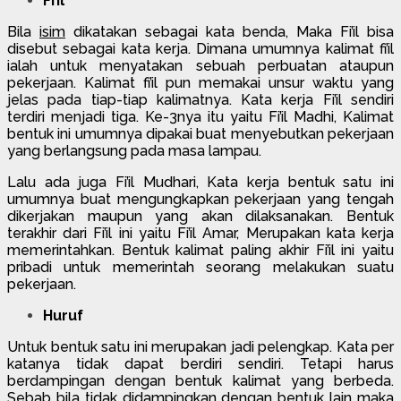
Fi’il
Bila
isim
dikatakan sebagai kata benda, Maka Fi’il bisa
disebut sebagai kata kerja. Dimana umumnya kalimat fi’il
ialah untuk menyatakan sebuah perbuatan ataupun
pekerjaan. Kalimat fi’il pun memakai unsur waktu yang
jelas pada tiap-tiap kalimatnya. Kata kerja Fi’il sendiri
terdiri menjadi tiga. Ke-3nya itu yaitu Fi’il Madhi, Kalimat
bentuk ini umumnya dipakai buat menyebutkan pekerjaan
yang berlangsung pada masa lampau.
Lalu ada juga Fi’il Mudhari, Kata kerja bentuk satu ini
umumnya buat mengungkapkan pekerjaan yang tengah
dikerjakan maupun yang akan dilaksanakan. Bentuk
terakhir dari Fi’il ini yaitu Fi’il Amar, Merupakan kata kerja
memerintahkan. Bentuk kalimat paling akhir Fi’il ini yaitu
pribadi untuk memerintah seorang melakukan suatu
pekerjaan.
Huruf
Untuk bentuk satu ini merupakan jadi pelengkap. Kata per
katanya tidak dapat berdiri sendiri. Tetapi harus
berdampingan dengan bentuk kalimat yang berbeda.
Sebab bila tidak didampingkan dengan bentuk lain maka