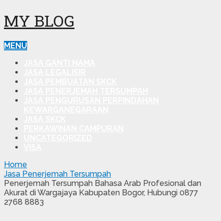
MY BLOG
MENU
JASA GANTI NAMA
JASA LEGALISIR
JASA PEMBUATAN SKCK
JASA PENERJEMAH TERSUMPAH
JASA PENGURUSAN PERPINDAHAN
KEWARGANEGARAAN
JASA SKCK
PERKAWINAN CAMPURAN
UNCATEGORIZED
VISA
Home
Jasa Penerjemah Tersumpah
Penerjemah Tersumpah Bahasa Arab Profesional dan
Akurat di Wargajaya Kabupaten Bogor, Hubungi 0877
2768 8883