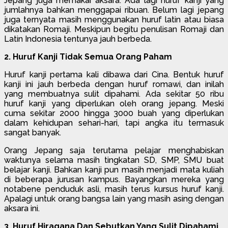
Jepang juga memakai aksara. Ada lagi huruf kanji yang
jumlahnya bahkan menggapai ribuan. Belum lagi jepang
juga ternyata masih menggunakan huruf latin atau biasa
dikatakan Romaji. Meskipun begitu penulisan Romaji dan
Latin Indonesia tentunya jauh berbeda.
2. Huruf Kanji Tidak Semua Orang Paham
Huruf kanji pertama kali dibawa dari Cina. Bentuk huruf
kanji ini jauh berbeda dengan huruf romawi, dan inilah
yang membuatnya sulit dipahami. Ada sekitar 50 ribu
huruf kanji yang diperlukan oleh orang jepang. Meski
cuma sekitar 2000 hingga 3000 buah yang diperlukan
dalam kehidupan sehari-hari, tapi angka itu termasuk
sangat banyak.
Orang Jepang saja terutama pelajar menghabiskan
waktunya selama masih tingkatan SD, SMP, SMU buat
belajar kanji. Bahkan kanji pun masih menjadi mata kuliah
di beberapa jurusan kampus. Bayangkan mereka yang
notabene penduduk asli, masih terus kursus huruf kanji.
Apalagi untuk orang bangsa lain yang masih asing dengan
aksara ini.
3. Huruf Hiragana Dan Sebutkan Yang Sulit Dipahami