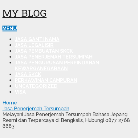
MY BLOG
MENU
JASA GANTI NAMA
JASA LEGALISIR
JASA PEMBUATAN SKCK
JASA PENERJEMAH TERSUMPAH
JASA PENGURUSAN PERPINDAHAN
KEWARGANEGARAAN
JASA SKCK
PERKAWINAN CAMPURAN
UNCATEGORIZED
VISA
Home
Jasa Penerjemah Tersumpah
Melayani Jasa Penerjemah Tersumpah Bahasa Jepang
Resmi dan Terpercaya di Bengkalis, Hubungi 0877 2768
8883