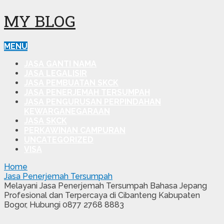
MY BLOG
MENU
JASA GANTI NAMA
JASA LEGALISIR
JASA PEMBUATAN SKCK
JASA PENERJEMAH TERSUMPAH
JASA PENGURUSAN PERPINDAHAN
KEWARGANEGARAAN
JASA SKCK
PERKAWINAN CAMPURAN
UNCATEGORIZED
VISA
Home
Jasa Penerjemah Tersumpah
Melayani Jasa Penerjemah Tersumpah Bahasa Jepang
Profesional dan Terpercaya di Cibanteng Kabupaten
Bogor, Hubungi 0877 2768 8883