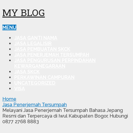
MY BLOG
MENU
JASA GANTI NAMA
JASA LEGALISIR
JASA PEMBUATAN SKCK
JASA PENERJEMAH TERSUMPAH
JASA PENGURUSAN PERPINDAHAN
KEWARGANEGARAAN
JASA SKCK
PERKAWINAN CAMPURAN
UNCATEGORIZED
VISA
Home
Jasa Penerjemah Tersumpah
Melayani Jasa Penerjemah Tersumpah Bahasa Jepang
Resmi dan Terpercaya di Iwul Kabupaten Bogor, Hubungi
0877 2768 8883