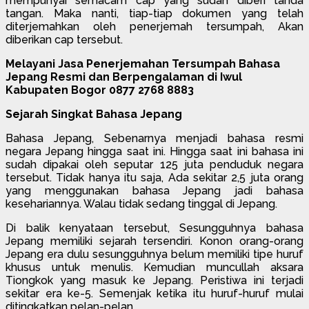
mempunyai semacam cap yang sudah diberi tanda
tangan. Maka nanti, tiap-tiap dokumen yang telah
diterjemahkan oleh penerjemah tersumpah, Akan
diberikan cap tersebut.
Melayani Jasa Penerjemahan Tersumpah Bahasa
Jepang Resmi dan Berpengalaman di Iwul
Kabupaten Bogor 0877 2768 8883
Sejarah Singkat Bahasa Jepang
Bahasa Jepang, Sebenarnya menjadi bahasa resmi
negara Jepang hingga saat ini. Hingga saat ini bahasa ini
sudah dipakai oleh seputar 125 juta penduduk negara
tersebut. Tidak hanya itu saja, Ada sekitar 2,5 juta orang
yang menggunakan bahasa Jepang jadi bahasa
kesehariannya. Walau tidak sedang tinggal di Jepang.
Di balik kenyataan tersebut, Sesungguhnya bahasa
Jepang memiliki sejarah tersendiri. Konon orang-orang
Jepang era dulu sesungguhnya belum memiliki tipe huruf
khusus untuk menulis. Kemudian muncullah aksara
Tiongkok yang masuk ke Jepang. Peristiwa ini terjadi
sekitar era ke-5. Semenjak ketika itu huruf-huruf mulai
ditingkatkan pelan-pelan.