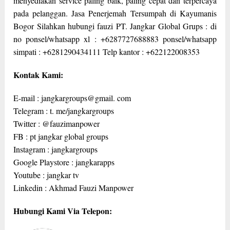
menyediakan service paling baik, paling cepat dan terpercaya
pada pelanggan. Jasa Penerjemah Tersumpah di Kayumanis
Bogor Silahkan hubungi fauzi PT. Jangkar Global Grups : di
no ponsel/whatsapp xl : +6287727688883 ponsel/whatsapp
simpati : +6281290434111 Telp kantor : +622122008353
Kontak Kami:
E-mail : jangkargroups@gmail. com
Telegram : t. me/jangkargroups
Twitter : @fauzimanpower
FB : pt jangkar global groups
Instagram : jangkargroups
Google Playstore : jangkarapps
Youtube : jangkar tv
Linkedin : Akhmad Fauzi Manpower
Hubungi Kami Via Telepon: