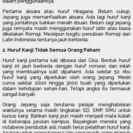
dalam penggunaannya.
Pertama aksara atau huruf Hiragana. Belum cukup,
Jepang juga memanfaatkan aksara. Ada lagi huruf kanji
yang jumlahnya bahkan meraih ribuan. Belum lagi jepang
juga ternyata masih menggunakan huruf latin atau biasa
dikatakan Romaji. Meskipun begitu penulisan Romaji dan
Latin Indonesia tentunya jauh berbeda.
2. Huruf Kanji Tidak Semua Orang Paham
Huruf kanji pertama kali dibawa dari Cina. Bentuk huruf
kanji ini jauh berbeda dengan huruf romawi, dan inilah
yang membuatnya sulit dipahami. Ada sekitar 50 ribu
huruf kanji yang diperlukan oleh orang jepang. Meski
cuma sekitar 2000 hingga 3000 buah yang diperlukan
dalam kehidupan sehari-hari, Tetapi angka itu termasuk
sangat banyak.
Orang Jepang saja terutama pelajar menghabiskan
waktunya selama masih tingkatan SD, SMP, SMU untuk
kursus kanji. Bahkan kanji pun masih menjadi mata kuliah
di beberapa jurusan kampus. Bayangkan mereka yang
notabene penduduk asli, masih terus pelatihan huruf kanji.
Apalagi untuk orang bangsa lain yang masih asing dengan