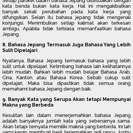
Setiap partikel dalam bahasa Jepang disesuaikan dengan
kata benda bukan kata kerja. Hal ini mengakibatkan
banyak sekali perubahan pada kata kerja yang
difungsikan. Selain itu bahasa jepang tidak mengenali
konjungsi. Menimbulkan setiap kalimat akan terkesan
ambigu, Apabila tidak terbiasa memanfaatkan bahasa
Jepang.
8. Bahasa Jepang Termasuk Juga Bahasa Yang Lebih
Sulit Dipelajari
Nyatanya, Bahasa Jepang termasuk bahasa yang lebih
sulit untuk dipelajari. Ketimbang bahasa lain kelihatannya
lebih mudah. Bahkan lebih mudah belajar Bahasa Arab,
Cina, Kanton, atau Bahasa Korea. Sebab cukup sulit
dipelajari, Maka bisa dipastikan tidak semua orang
memahami bahasa Jepang dengan baik.
9. Banyak Kata yang Serupa Akan tetapi Mempunyai
Makna yang Berbeda
Kesulitan lain dalam menerjemahkan bahasa Jepang
adalah banyaknya jumlah kata yang sebenarnya sama.
Akan tetapi ternyata memiliki makna yang berbeda. Ini lah
yang kerap membuat hasil terjemahkan jadi rancu. Justru