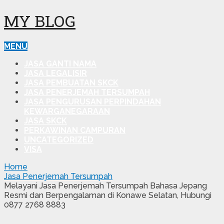
MY BLOG
MENU
JASA GANTI NAMA
JASA LEGALISIR
JASA PEMBUATAN SKCK
JASA PENERJEMAH TERSUMPAH
JASA PENGURUSAN PERPINDAHAN
KEWARGANEGARAAN
JASA SKCK
PERKAWINAN CAMPURAN
UNCATEGORIZED
VISA
Home
Jasa Penerjemah Tersumpah
Melayani Jasa Penerjemah Tersumpah Bahasa Jepang
Resmi dan Berpengalaman di Konawe Selatan, Hubungi
0877 2768 8883