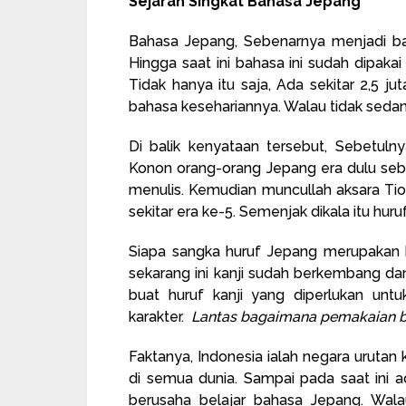
Sejarah Singkat Bahasa Jepang
Bahasa Jepang, Sebenarnya menjadi ba
Hingga saat ini bahasa ini sudah dipaka
Tidak hanya itu saja, Ada sekitar 2,5 
bahasa kesehariannya. Walau tidak sedan
Di balik kenyataan tersebut, Sebetuln
Konon orang-orang Jepang era dulu seb
menulis. Kemudian muncullah aksara Tion
sekitar era ke-5. Semenjak dikala itu hur
Siapa sangka huruf Jepang merupakan ka
sekarang ini kanji sudah berkembang da
buat huruf kanji yang diperlukan unt
karakter.
Lantas bagaimana pemakaian b
Faktanya, Indonesia ialah negara urutan
di semua dunia. Sampai pada saat ini a
berusaha belajar bahasa Jepang. Wala