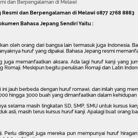
 Resmi dan Berpengalaman di Melawi 0877 2768 8883
okumen Bahasa Jepang Sendiri Yaitu :
sikan oleh orang dari bangsa lain termasuk juga Indonesia.
banyaknya huruf yang dipakai. Bahasa Jepang resmi memanf
g juga memanfaatkan aksara. Ada lagi huruf kanji yang ju
g Romaji. Meskipun begitu penulisan Romaji dan Latin Indone
ji ini jauh berbeda dengan huruf romawi, dan inilah yang mem
00 hingga 3000 buah yang dimanfaatkan dalam kehidupan seh
a selama masih tingkatan SD, SMP, SMU untuk kursus kanji
sli, masih terus kursus huruf kanji. Apalagi buat orang ban
i. Perlu diingat juga mereka pun mempunyai huruf hiragan. 