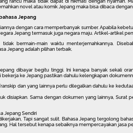
yang rancu maka tidak dapat di nikmati dengan nyaman. Ma
emahkan novel atau komik Jepang maka bisa dibaca dengan 
rbahasa Jepang
itiannya dengan cara memperbanyak sumber. Apabila kebetu
gara Jepang termasuk juga negara maju. Artikel-artikel pe
a tidak bermain-main waktu menterjemahkannya. Diseb
 Jepang adalah pilihan terbaik.
pang dibayar begitu tinggi. Ini kenapa banyak sekali ora
i bekerja ke Jepang pastikan dahulu kelengkapan dokumenn
 Transkip dan yang lainnya perlu dilegalkan dahulu ke kedut
.
tuk disiapkan. Sama dengan dokumen yang lainnya, Surat p
a Jepang Sendiri
erjakan, Tapi sangat sulit. Bahasa Jepang tergolong bahasa
pang. Hal tersebut kenapa sebaiknya mempercayakan jasa 