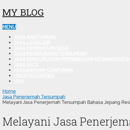
MY BLOG
MENU
JASA GANTI NAMA
JASA LEGALISIR
JASA PEMBUATAN SKCK
JASA PENERJEMAH TERSUMPAH
JASA PENGURUSAN PERPINDAHAN KEWARGANEG
JASA SKCK
PERKAWINAN CAMPURAN
UNCATEGORIZED
VISA
Home
Jasa Penerjemah Tersumpah
Melayani Jasa Penerjemah Tersumpah Bahasa Jepang Res
Melayani Jasa Penerje