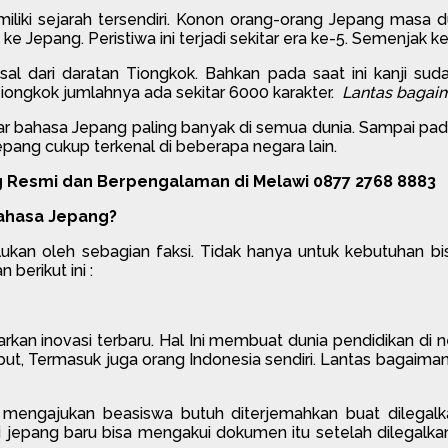
liki sejarah tersendiri. Konon orang-orang Jepang masa
Jepang. Peristiwa ini terjadi sekitar era ke-5. Semenjak ke
al dari daratan Tiongkok. Bahkan pada saat ini kanji su
Tiongkok jumlahnya ada sekitar 6000 karakter.
Lantas bagai
ar bahasa Jepang paling banyak di semua dunia. Sampai pada
pang cukup terkenal di beberapa negara lain.
 Resmi dan Berpengalaman di Melawi 0877 2768 8883
Bahasa Jepang?
ukan oleh sebagian faksi. Tidak hanya untuk kebutuhan b
erikut ini :
n inovasi terbaru. Hal Ini membuat dunia pendidikan di nega
ebut, Termasuk juga orang Indonesia sendiri. Lantas bagaim
ngajukan beasiswa butuh diterjemahkan buat dilegalkan.
jepang baru bisa mengakui dokumen itu setelah dilegalkan