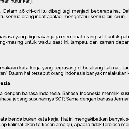
lah huruf kanji.
alam 46 ciri-ciri itu dibagi lagi menjadi beberapa hal. Dalam 
 semua orang ingat apalagi mengetahui semua ciri-ciri ini.
 bahasa yang digunakan juga membuat orang sulit untuk pa
ng-masing untuk waktu saat ini, lampau, dan zaman depan.
emakaian kata kerja yang terpasang di belakang kalimat. Ja
n”. Dalam hal tersebut orang Indonesia banyak melakukan 
esia
 dengan bahasa Indonesia. Bahasa Indonesia memiliki sus
ahasa jepang susunannya SOP, Sama dengan bahasa Jerman 
ta benda bukan kata kerja. Hal ini mengakibatkan banyak sek
iap kalimat akan terkesan ambigu, Apabila tidak terbiasa m