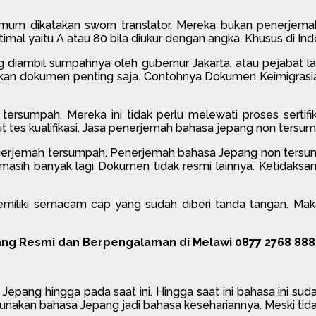
 dikatakan sworn translator. Mereka bukan penerjemah u
imal yaitu A atau 80 bila diukur dengan angka. Khusus di In
g diambil sumpahnya oleh gubernur Jakarta, atau pejabat la
an dokumen penting saja. Contohnya Dokumen Keimigrasian,
umpah. Mereka ini tidak perlu melewati proses sertifika
es kualifikasi. Jasa penerjemah bahasa jepang non tersumpa
nerjemah tersumpah. Penerjemah bahasa Jepang non tersu
 dan masih banyak lagi Dokumen tidak resmi lainnya. Ketida
iliki semacam cap yang sudah diberi tanda tangan. Maka
ng Resmi dan Berpengalaman di Melawi 0877 2768 888
pang hingga pada saat ini. Hingga saat ini bahasa ini suda
gunakan bahasa Jepang jadi bahasa kesehariannya. Meski tida