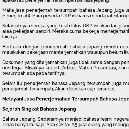
apakah itu penerjemah tersumpah bahasa jepang.
Maka jasa penerjemah tersumpah bahasa Jepang juga umum
Penerjemah). Para peserta UKP ini harus mendapat nilai opt
Selanjutnya mereka yang telah lulus UKP ini akan langsun
area pekerjaan sendiri. Mereka cuma bekerja menerjemahk
lainnya.
Berbeda dengan penerjemah bahasa jepang umum non ters
melakukan pekerjaan menterjemahkan walaupun belum ikut t
Dokumen yang diterjemahkan juga tidak sama dengan pe
non legal. Misalnya seperti Artikel, Materi Presentasi,
tersumpah ada pada tarifnya.
Selain itu penerjemah bahasa Jepang tersumpah juga mem
penerjemah tersumpah, Akan diberikan cap tersebut.
Melayani Jasa Penerjemahan Tersumpah Bahasa Jepa
Sejarah Singkat Bahasa Jepang
Bahasa Jepang, Sebenarnya menjadi bahasa resmi negara Je
Tidak hanya itu saja, Ada sekitar 2,5 juta orang yang meng