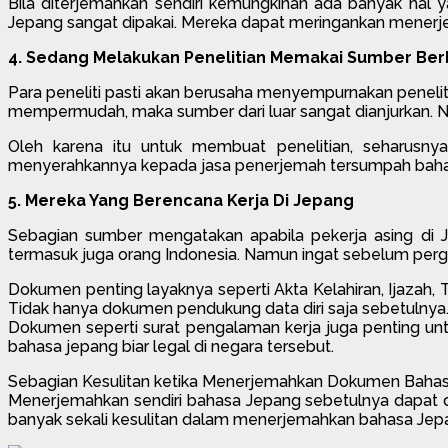
Bila diterjemahkan sendiri kemungkinan ada banyak hal 
Jepang sangat dipakai. Mereka dapat meringankan menerj
4. Sedang Melakukan Penelitian Memakai Sumber Be
Para peneliti pasti akan berusaha menyempurnakan penel
mempermudah, maka sumber dari luar sangat dianjurkan. Ne
Oleh karena itu untuk membuat penelitian, seharusny
menyerahkannya kepada jasa penerjemah tersumpah bahasa
5. Mereka Yang Berencana Kerja Di Jepang
Sebagian sumber mengatakan apabila pekerja asing di Je
termasuk juga orang Indonesia. Namun ingat sebelum perg
Dokumen penting layaknya seperti Akta Kelahiran, Ijazah,
Tidak hanya dokumen pendukung data diri saja sebetulnya
Dokumen seperti surat pengalaman kerja juga penting un
bahasa jepang biar legal di negara tersebut.
Sebagian Kesulitan ketika Menerjemahkan Dokumen Bahas
Menerjemahkan sendiri bahasa Jepang sebetulnya dapat dik
banyak sekali kesulitan dalam menerjemahkan bahasa Je