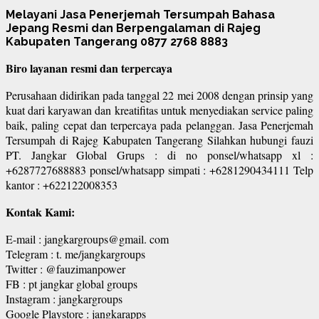
Melayani Jasa Penerjemah Tersumpah Bahasa
Jepang Resmi dan Berpengalaman di Rajeg
Kabupaten Tangerang 0877 2768 8883
Biro layanan resmi dan terpercaya
Perusahaan didirikan pada tanggal 22 mei 2008 dengan prinsip yang
kuat dari karyawan dan kreatifitas untuk menyediakan service paling
baik, paling cepat dan terpercaya pada pelanggan. Jasa Penerjemah
Tersumpah di Rajeg Kabupaten Tangerang Silahkan hubungi fauzi
PT. Jangkar Global Grups : di no ponsel/whatsapp xl :
+6287727688883 ponsel/whatsapp simpati : +6281290434111 Telp
kantor : +622122008353
Kontak Kami:
E-mail : jangkargroups@gmail. com
Telegram : t. me/jangkargroups
Twitter : @fauzimanpower
FB : pt jangkar global groups
Instagram : jangkargroups
Google Playstore : jangkarapps