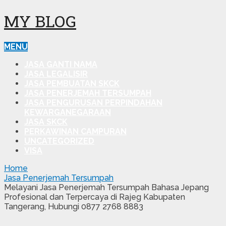
MY BLOG
MENU
JASA GANTI NAMA
JASA LEGALISIR
JASA PEMBUATAN SKCK
JASA PENERJEMAH TERSUMPAH
JASA PENGURUSAN PERPINDAHAN
KEWARGANEGARAAN
JASA SKCK
PERKAWINAN CAMPURAN
UNCATEGORIZED
VISA
Home
Jasa Penerjemah Tersumpah
Melayani Jasa Penerjemah Tersumpah Bahasa Jepang
Profesional dan Terpercaya di Rajeg Kabupaten
Tangerang, Hubungi 0877 2768 8883