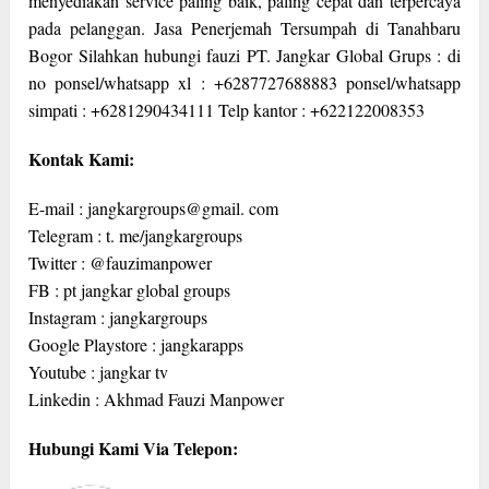
menyediakan service paling baik, paling cepat dan terpercaya
pada pelanggan. Jasa Penerjemah Tersumpah di Tanahbaru
Bogor Silahkan hubungi fauzi PT. Jangkar Global Grups : di
no ponsel/whatsapp xl : +6287727688883 ponsel/whatsapp
simpati : +6281290434111 Telp kantor : +622122008353
Kontak Kami:
E-mail : jangkargroups@gmail. com
Telegram : t. me/jangkargroups
Twitter : @fauzimanpower
FB : pt jangkar global groups
Instagram : jangkargroups
Google Playstore : jangkarapps
Youtube : jangkar tv
Linkedin : Akhmad Fauzi Manpower
Hubungi Kami Via Telepon: