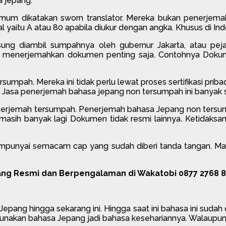
 jepang.
 dikatakan sworn translator. Mereka bukan penerjemah u
al yaitu A atau 80 apabila diukur dengan angka. Khusus di I
sung diambil sumpahnya oleh gubernur Jakarta, atau peja
menerjemahkan dokumen penting saja. Contohnya Dokumen 
pah. Mereka ini tidak perlu lewat proses sertifikasi priba
. Jasa penerjemah bahasa jepang non tersumpah ini banyak se
nerjemah tersumpah. Penerjemah bahasa Jepang non tersu
 dan masih banyak lagi Dokumen tidak resmi lainnya. Ketida
punyai semacam cap yang sudah diberi tanda tangan. Maka
ng Resmi dan Berpengalaman di Wakatobi 0877 2768 
pang hingga sekarang ini. Hingga saat ini bahasa ini sudah 
ggunakan bahasa Jepang jadi bahasa kesehariannya. Walaupun 