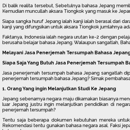
Di balik realita tersebut, Sebetulnya bahasa Jepang memi
Kemudian muncullah aksara Tiongkok yang masuk ke Jepang. P
Siapa sangka huruf Jepang ialah kanji ialah berasal dari 
kanji yang difungsikan untuk aksara Tiongkok jumlahnya ad
Faktanya, Indonesia ialah negara urutan ke-2 dengan pela
berusaha belajar bahasa Jepang. Walaupun sangatlah, Baha
Melayani Jasa Penerjemah Tersumpah Bahasa Jepang
Siapa Saja Yang Butuh Jasa Penerjemah Tersumpah 
Jasa penerjemah tersumpah bahasa Jepang sangatlah dipe
penerjemah tersumpah bahasa Jepang? Simak pembahasan b
1. Orang Yang ingin Melanjutkan Studi Ke Jepang
Jepang sebenarnya negara maju dikarnakan biasanya mengel
luar Jepang justru ingin melanjutkan pendidikan di nega
penerjemah tersumpah?
Tentu saja beberapa dokumen kebutuhan mereka untuk me
Rekomendasi tentu gunakan bahasa negara asal. Faksi jepa