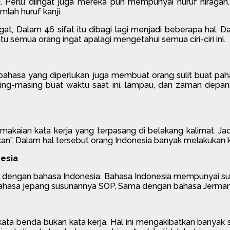
 Perlu diingat juga mereka pun mempunyai huruf hiragan. 
lah huruf kanji.
, Dalam 46 sifat itu dibagi lagi menjadi beberapa hal. Dalam
 semua orang ingat apalagi mengetahui semua ciri-ciri ini.
 bahasa yang diperlukan juga membuat orang sulit buat pa
ng-masing buat waktu saat ini, lampau, dan zaman depan.
emakaian kata kerja yang terpasang di belakang kalimat. Ja
n”. Dalam hal tersebut orang Indonesia banyak melakukan 
esia
 dengan bahasa Indonesia. Bahasa Indonesia mempunyai sus
ahasa jepang susunannya SOP, Sama dengan bahasa Jerman 
ata benda bukan kata kerja. Hal ini mengakibatkan banyak se