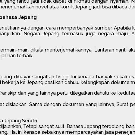
l yang rancu jadi tidak dapat di nikmati dengan nyaman. M
nerjemahkan novel atau komik Jepang jadi bisa dibaca den
rbahasa Jepang
enelitiannya dengan cara memperbanyak sumber. Apabila k
urkan. Negara Jepang termasuk juga negara maju. Artik
k bermain-main dikala menterjemahkannya. Lantaran nanti 
lihan terbaik.
ang dibayar sangatlah tinggi. Ini kenapa banyak sekali or
i bekerja ke Jepang pastikan dahulu kelengkapan dokumenn
 Transkip dan yang lainnya perlu dilegalkan dahulu ke kedut
.
at disiapkan. Sama dengan dokumen yang lainnya, Surat p
a Jepang Sendiri
alankan, Tetapi sangat sulit. Bahasa Jepang tergolong bahas
ang. Hal ini kenapa sebaiknya mempercayakan jasa penerj