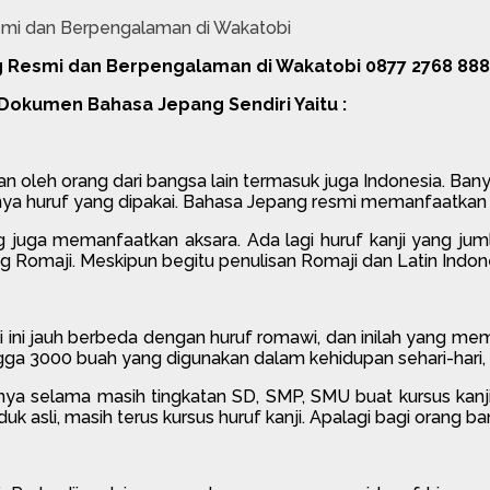
 Resmi dan Berpengalaman di Wakatobi 0877 2768 888
Dokumen Bahasa Jepang Sendiri Yaitu :
an oleh orang dari bangsa lain termasuk juga Indonesia. B
nya huruf yang dipakai. Bahasa Jepang resmi memanfaatkan
 juga memanfaatkan aksara. Ada lagi huruf kanji yang jum
ng Romaji. Meskipun begitu penulisan Romaji dan Latin Indon
ji ini jauh berbeda dengan huruf romawi, dan inilah yang mem
gga 3000 buah yang digunakan dalam kehidupan sehari-hari, 
a selama masih tingkatan SD, SMP, SMU buat kursus kanji.
sli, masih terus kursus huruf kanji. Apalagi bagi orang ban