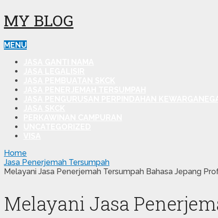
MY BLOG
MENU
JASA GANTI NAMA
JASA LEGALISIR
JASA PEMBUATAN SKCK
JASA PENERJEMAH TERSUMPAH
JASA PENGURUSAN PERPINDAHAN KEWARGANEG
JASA SKCK
PERKAWINAN CAMPURAN
UNCATEGORIZED
VISA
Home
Jasa Penerjemah Tersumpah
Melayani Jasa Penerjemah Tersumpah Bahasa Jepang Profe
Melayani Jasa Penerjem