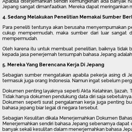
Apabila diterjemahkan sendiri kemungkinan ada banyak ha
Jepang sangat dimanfaatkan. Mereka dapat meringankan me
4. Sedang Melakukan Penelitian Memakai Sumber Be
Para peneliti tentunya akan berusaha menyempurnakan p
cukup mempermudah, maka sumber dari luar sangat dianj
mempermudah.
Oleh karena itu untuk membuat penelitian, baiknya tida
kepada jasa penerjemah tersumpah bahasa Jepang adalah pi
5. Mereka Yang Berencana Kerja Di Jepang
Sebagian sumber mengatakan apabila pekerja asing di Jep
termasuk juga orang Indonesia. Namun ingat sebelum perg
Dokumen penting layaknya seperti Akta Kelahiran, Ijazah,
Tidak hanya dokumen pendukung data diri saja sebetulnya
Dokumen seperti surat pengalaman kerja juga penting bu
bahasa jepang biar legal di negara tersebut.
Sebagian Kesulitan dikala Menerjemahkan Dokumen Bahas
Menerjemahkan sendiri bahasa Jepang sebenarnya dapat dij
banyak sekali kesulitan dalam menerjemahkan bahasa Jep