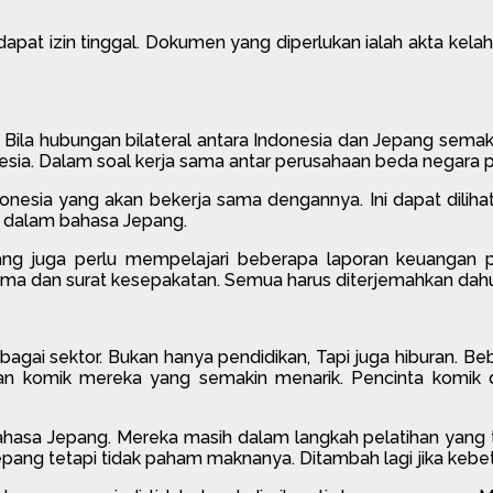
apat izin tinggal. Dokumen yang diperlukan ialah akta kelahi
ila hubungan bilateral antara Indonesia dan Jepang semakin
sia. Dalam soal kerja sama antar perusahaan beda negara pa
esia yang akan bekerja sama dengannya. Ini dapat dilihat d
u dalam bahasa Jepang.
 juga perlu mempelajari beberapa laporan keuangan peru
sama dan surat kesepakatan. Semua harus diterjemahkan dah
ai sektor. Bukan hanya pendidikan, Tapi juga hiburan. Bebe
 komik mereka yang semakin menarik. Pencinta komik da
 bahasa Jepang. Mereka masih dalam langkah pelatihan yan
pang tetapi tidak paham maknanya. Ditambah lagi jika kebet