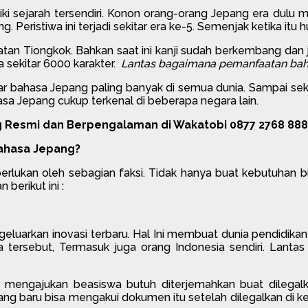
liki sejarah tersendiri. Konon orang-orang Jepang era dul
eristiwa ini terjadi sekitar era ke-5. Semenjak ketika itu h
daratan Tiongkok. Bahkan saat ini kanji sudah berkembang dan
a sekitar 6000 karakter.
Lantas bagaimana pemanfaatan baha
jar bahasa Jepang paling banyak di semua dunia. Sampai seka
sa Jepang cukup terkenal di beberapa negara lain.
 Resmi dan Berpengalaman di Wakatobi 0877 2768 888
Bahasa Jepang?
rlukan oleh sebagian faksi. Tidak hanya buat kebutuhan 
erikut ini :
uarkan inovasi terbaru. Hal Ini membuat dunia pendidikan di
ra tersebut, Termasuk juga orang Indonesia sendiri. Lant
ngajukan beasiswa butuh diterjemahkan buat dilegalkan
ng baru bisa mengakui dokumen itu setelah dilegalkan di k