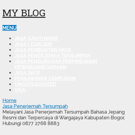
MY BLOG
MENU
JASA GANTI NAMA
JASA LEGALISIR
JASA PEMBUATAN SKCK
JASA PENERJEMAH TERSUMPAH
JASA PENGURUSAN PERPINDAHAN
KEWARGANEGARAAN
JASA SKCK
PERKAWINAN CAMPURAN
UNCATEGORIZED
VISA
Home
Jasa Penerjemah Tersumpah
Melayani Jasa Penerjemah Tersumpah Bahasa Jepang
Resmi dan Terpercaya di Wargajaya Kabupaten Bogor,
Hubungi 0877 2768 8883