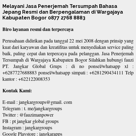
Melayani Jasa Penerjemah Tersumpah Bahasa
Jepang Resmi dan Berpengalaman di Wargajaya
Kabupaten Bogor 0877 2768 8883
Biro layanan resmi dan terpercaya
Perusahaan didirikan pada tanggal 22 mei 2008 dengan prinsip yang
kuat dari karyawan dan kreatifitas untuk menyediakan service paling
baik, paling cepat dan terpercaya pada pelanggan. Jasa Penerjemah
Tersumpah di Wargajaya Kabupaten Bogor Silahkan hubungi fauzi
PT. Jangkar Global Grups : di no ponsel/whatsapp xl :
+6287727688883 ponsel/whatsapp simpati : +6281290434111 Telp
kantor : +622122008353
Kontak Kami:
E-mail : jangkargroups@gmail. com
Telegram : t. me/jangkargroups
Twitter : @fauzimanpower
FB : pt jangkar global groups
Instagram : jangkargroups
Google Playstore : jangkarapps