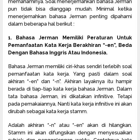
memahaminya. Soal menerjemahkan bahasa Jerman
pun tidak bisa dianggap mudah. Minimal ketika
menerjemahkan bahasa Jerman penting dipahami
dalam beberapa hal berikut :
1. Bahasa Jerman Memiliki Peraturan Untuk
Pemanfaatan Kata Kerja Berakhiran “-en”, Beda
Dengan Bahasa Inggris Atau Indonesia.
Bahasa Jerman memiliki ciri-khas sendiri terlebih soal
pemanfaatan kata kerja. Yang pasti dalam soal
akhiran “-en” dan “-n”. Akhiran layaknya itu hampir
berada di tiap-tiap kata kerja bahasa Jerman. Dalam
tata bahasa Jerman, ini dikatakan infinitive. Tetapi
pada pemakaiannya, Nanti kata kerja infinitive ini akan
dirubah sebagai kata kerja stamm.
Adalah akhiran “-n” atau “-en” akan di hilangkan.
Stamm ini akan difungsikan dengan menyesuaikan