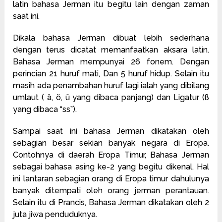
latin bahasa Jerman itu begitu lain dengan zaman
saat ini.
Dikala bahasa Jerman dibuat lebih sederhana
dengan terus dicatat memanfaatkan aksara latin.
Bahasa Jerman mempunyai 26 fonem. Dengan
perincian 21 huruf mati, Dan 5 huruf hidup. Selain itu
masih ada penambahan huruf lagi ialah yang dibilang
umlaut ( ä, ö, ü yang dibaca panjang) dan Ligatur (ß
yang dibaca “ss”).
Sampai saat ini bahasa Jerman dikatakan oleh
sebagian besar sekian banyak negara di Eropa.
Contohnya di daerah Eropa Timur, Bahasa Jerman
sebagai bahasa asing ke-2 yang begitu dikenal. Hal
ini lantaran sebagian orang di Eropa timur dahulunya
banyak ditempati oleh orang jerman perantauan.
Selain itu di Prancis, Bahasa Jerman dikatakan oleh 2
juta jiwa penduduknya.