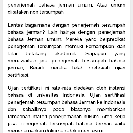
penerjemah bahasa jerman umum, Atau umum
dikatakan non tersumpah.
Lantas bagaimana dengan penerjemah tersumpah
bahasa jerman? Lain halnya dengan penerjemah
bahasa Jerman umum. Mereka yang berpredikat
penerjemah tersumpah memiliki kemampuan dan
latar belakang akademik. Siapapun yang
menawarkan jasa penerjemah tersumpah bahasa
jerman, Berarti mereka telah melewati ujian
sertifikasi.
Ujian sertifikasi ini rata-rata diadakan oleh instansi
bahasa di univesitas Indonesia. Ujian sertifikasi
penerjemah tersumpah bahasa Jerman ke Indonesia
dan sebaliknya pada biasanya memberikan
tambahan materi penerjemahan hukum. Area kerja
jasa penerjemah tersumpah bahasa Jerman yaitu
menerjemahkan dokumen-dokumen resmi.