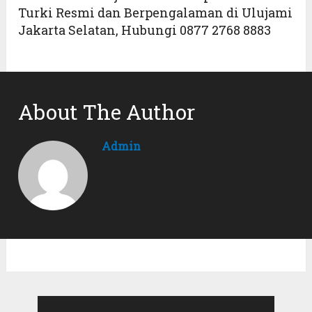
Turki Resmi dan Berpengalaman di Ulujami
Jakarta Selatan, Hubungi 0877 2768 8883
About The Author
Admin