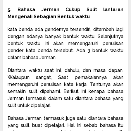
5. Bahasa Jerman Cukup Sulit lantaran
Mengenali Sebagian Bentuk waktu
kata benda ada gendernya tersendiri, ditambah lagi
dengan adanya banyak bentuk waktu. Selanjutnya
bentuk waktu ini akan memengaruhi penulisan
gender kata benda tersebut. Ada 3 bentuk waktu
dalam bahasa Jerman.
Diantara waktu saat ini, dahulu, dan masa depan.
Walaupun sangat, Saat pemakaiannya akan
memengaruhi penulisan kata kerja, Tentunya akan
semakin sulit dipahami. Berikut ini kenapa bahasa
Jerman termasuk dalam satu diantara bahasa yang
sulit untuk dipelajari.
Bahasa Jerman termasuk juga satu diantara bahasa
yang sulit buat dipelajari. Hal ini sebab bahasa itu