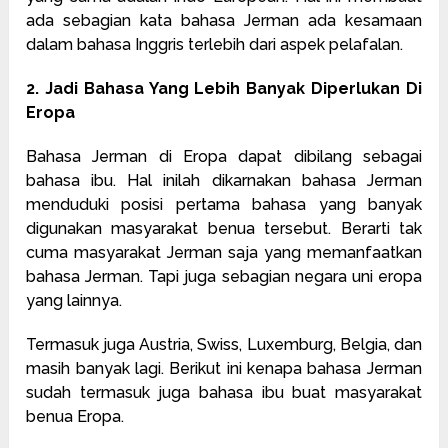
ada sebagian kata bahasa Jerman ada kesamaan
dalam bahasa Inggris terlebih dari aspek pelafalan.
2. Jadi Bahasa Yang Lebih Banyak Diperlukan Di
Eropa
Bahasa Jerman di Eropa dapat dibilang sebagai
bahasa ibu. Hal inilah dikarnakan bahasa Jerman
menduduki posisi pertama bahasa yang banyak
digunakan masyarakat benua tersebut. Berarti tak
cuma masyarakat Jerman saja yang memanfaatkan
bahasa Jerman. Tapi juga sebagian negara uni eropa
yang lainnya.
Termasuk juga Austria, Swiss, Luxemburg, Belgia, dan
masih banyak lagi. Berikut ini kenapa bahasa Jerman
sudah termasuk juga bahasa ibu buat masyarakat
benua Eropa.