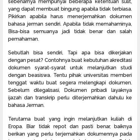
sebenarnya mempunyai beberapa ketentuan sulit,
yang dapat membuat bingung apabila tidak terbiasa.
Pikirkan apabila harus menerjemahkan dokumen
bahasa jerman sendiri. Apabila tidak memahaminya,
Bisa-bisa semuanya jadi tidak benar dan salah
pemahaman.
Sebutlah bisa sendiri, Tapi apa bisa dikerjakan
dengan pesat? Contohnya buat kebutuhan akreditasi
dokumen syarat-syarat untuk melanjutkan studi
dengan beasiswa. Tentu pihak universitas memberi
tenggat waktu buat segera melengkapi dokumen.
Sebelum dilegalisasi, Dokumen pribadi layaknya
ijazah dan transkrip perlu diterjemahkan dahulu ke
bahasa Jerman.
Terutama buat yang ingin melanjutkan kuliah di
Eropa. Biar tidak repot dan pasti benar, baiknya
berikan yang perlu terjemahkan dokumennya pada