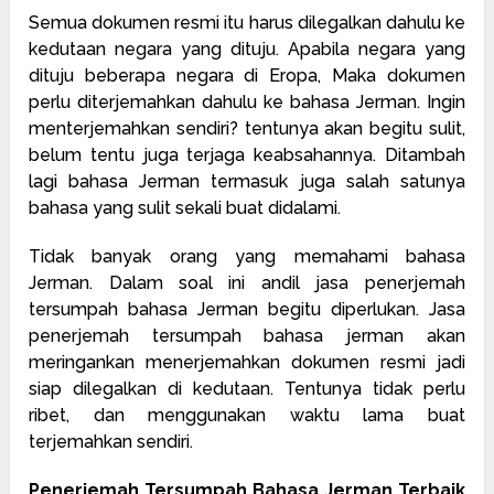
Semua dokumen resmi itu harus dilegalkan dahulu ke
kedutaan negara yang dituju. Apabila negara yang
dituju beberapa negara di Eropa, Maka dokumen
perlu diterjemahkan dahulu ke bahasa Jerman. Ingin
menterjemahkan sendiri? tentunya akan begitu sulit,
belum tentu juga terjaga keabsahannya. Ditambah
lagi bahasa Jerman termasuk juga salah satunya
bahasa yang sulit sekali buat didalami.
Tidak banyak orang yang memahami bahasa
Jerman. Dalam soal ini andil jasa penerjemah
tersumpah bahasa Jerman begitu diperlukan. Jasa
penerjemah tersumpah bahasa jerman akan
meringankan menerjemahkan dokumen resmi jadi
siap dilegalkan di kedutaan. Tentunya tidak perlu
ribet, dan menggunakan waktu lama buat
terjemahkan sendiri.
Penerjemah Tersumpah Bahasa Jerman Terbaik