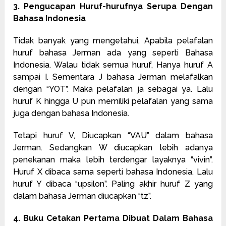
3. Pengucapan Huruf-hurufnya Serupa Dengan
Bahasa Indonesia
Tidak banyak yang mengetahui, Apabila pelafalan
huruf bahasa Jerman ada yang seperti Bahasa
Indonesia. Walau tidak semua huruf, Hanya huruf A
sampai I. Sementara J bahasa Jerman melafalkan
dengan “YOT”. Maka pelafalan ja sebagai ya. Lalu
huruf K hingga U pun memiliki pelafalan yang sama
juga dengan bahasa Indonesia.
Tetapi huruf V, Diucapkan “VAU” dalam bahasa
Jerman. Sedangkan W diucapkan lebih adanya
penekanan maka lebih terdengar layaknya “vivin”.
Huruf X dibaca sama seperti bahasa Indonesia. Lalu
huruf Y dibaca “upsilon”. Paling akhir huruf Z yang
dalam bahasa Jerman diucapkan “tz”.
4. Buku Cetakan Pertama Dibuat Dalam Bahasa