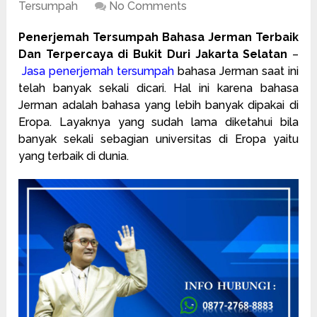
Tersumpah
No Comments
Penerjemah Tersumpah Bahasa Jerman Terbaik
Dan Terpercaya di Bukit Duri Jakarta Selatan
–
Jasa penerjemah tersumpah
bahasa Jerman saat ini
telah banyak sekali dicari. Hal ini karena bahasa
Jerman adalah bahasa yang lebih banyak dipakai di
Eropa. Layaknya yang sudah lama diketahui bila
banyak sekali sebagian universitas di Eropa yaitu
yang terbaik di dunia.