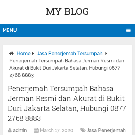
MY BLOG
MENU
Home
Jasa Penerjemah Tersumpah
Penerjemah Tersumpah Bahasa Jerman Resmi dan
Akurat di Bukit Duri Jakarta Selatan, Hubungi 0877
2768 8883
Penerjemah Tersumpah Bahasa
Jerman Resmi dan Akurat di Bukit
Duri Jakarta Selatan, Hubungi 0877
2768 8883
admin
March 17, 2020
Jasa Penerjemah