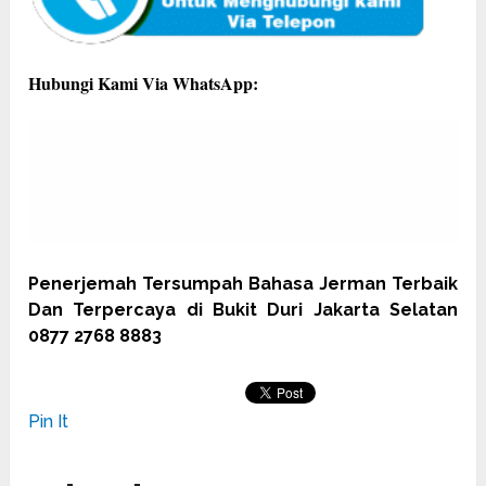
Hubungi Kami Via WhatsApp:
Penerjemah Tersumpah Bahasa Jerman Terbaik
Dan Terpercaya di Bukit Duri Jakarta Selatan
0877 2768 8883
Pin It