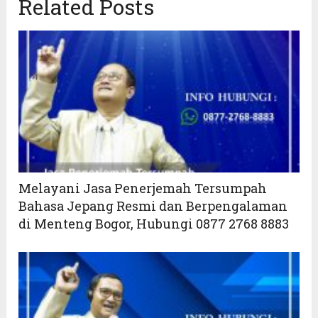
Related Posts
Melayani Jasa Penerjemah Tersumpah
Bahasa Jepang Resmi dan Berpengalaman
di Menteng Bogor, Hubungi 0877 2768 8883