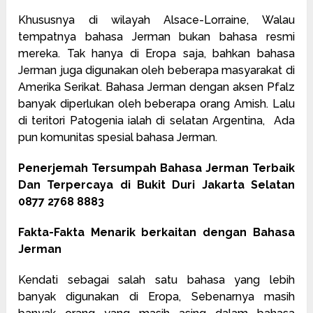
Khususnya di wilayah Alsace-Lorraine, Walau
tempatnya bahasa Jerman bukan bahasa resmi
mereka. Tak hanya di Eropa saja, bahkan bahasa
Jerman juga digunakan oleh beberapa masyarakat di
Amerika Serikat. Bahasa Jerman dengan aksen Pfalz
banyak diperlukan oleh beberapa orang Amish. Lalu
di teritori Patogenia ialah di selatan Argentina, Ada
pun komunitas spesial bahasa Jerman.
Penerjemah Tersumpah Bahasa Jerman Terbaik
Dan Terpercaya di Bukit Duri Jakarta Selatan
0877 2768 8883
Fakta-Fakta Menarik berkaitan dengan Bahasa
Jerman
Kendati sebagai salah satu bahasa yang lebih
banyak digunakan di Eropa, Sebenarnya masih