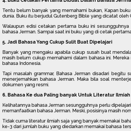
4. Buku Cetakan Pertama Dibuat Dalam Bahasa Jerm
Tentu belum banyak yang memahami bukan, Kapan buku per
dunia. Buku itu berjudul Gutenberg Bible yang dicatat oleh
Walaupun edisi cetakan pertama buku ini sesungguhnya b
bahasa Jerman. Sampai saat ini buku yang di cetak pertam
5. Jadi Bahasa Yang Cukup Sulit Buat Dipelajari
Banyak yang mengaku apabila cukup susah buat mendalam
masih belum cukup memahami dalam bahasa ini. Mereka 
bahasa Indonesia.
Tapi masalah grammar, Bahasa Jerman disadari begitu sul
menerjemahkan bahasa Jerman. Maka bila soal menterje
dokumen yang resmi.
6. Bahasa Ke dua Paling banyak Untuk Literatur Ilmiah
Kelihatannya bahasa Jerman sesungguhnya perlu dipelajari 
memanfaatkan bahasa Jerman. Meski, posisinya masih nomo
Tidak cuma literatur ilmiah saja yang banyak memakai bah
ke-3 dari jumlah buku yang diedarkan memakai bahasa terse