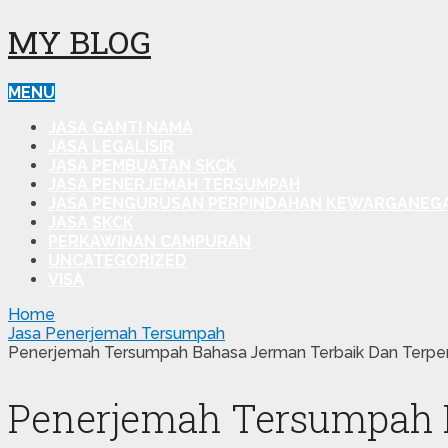
MY BLOG
MENU
JASA GANTI NAMA
JASA LEGALISIR
JASA PEMBUATAN SKCK
JASA PENERJEMAH TERSUMPAH
JASA PENGURUSAN PERPINDAHAN KEWARGANEG
JASA SKCK
PERKAWINAN CAMPURAN
UNCATEGORIZED
VISA
Home
Jasa Penerjemah Tersumpah
Penerjemah Tersumpah Bahasa Jerman Terbaik Dan Terper
Penerjemah Tersumpah B