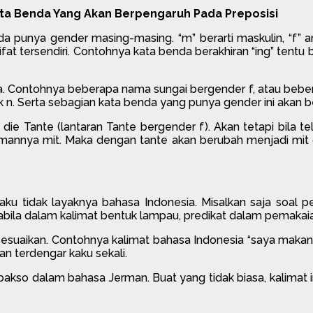
ta Benda Yang Akan Berpengaruh Pada Preposisi
punya gender masing-masing. “m” berarti maskulin, “f” arti
at tersendiri. Contohnya kata benda berakhiran “ing” tentu b
. Contohnya beberapa nama sungai bergender f, atau bebera
ntuk n. Serta sebagian kata benda yang punya gender ini akan 
e Tante (lantaran Tante bergender f). Akan tetapi bila te
rmannya mit. Maka dengan tante akan berubah menjadi mit
 tidak layaknya bahasa Indonesia. Misalkan saja soal pe
apabila dalam kalimat bentuk lampau, predikat dalam pemakai
sesuaikan. Contohnya kalimat bahasa Indonesia “saya makan 
kan terdengar kaku sekali.
akso dalam bahasa Jerman. Buat yang tidak biasa, kalimat in