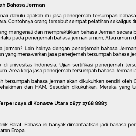
pah Bahasa Jerman
enali dahulu apakah itu jasa penerjemah tersumpah baha
. Contohnya orang tersebut sempat pelatihan sekaligus ting
uang mengenali dan mempraktikkan bahasa Jerman secara baik
t berlaku pada penerjemah bahasa jerman umum, Atau umum d
 jerman? Lain halnya dengan penerjemah bahasa Jerma
 yang menawarkan jasa penerjemah tersumpah bahasa jerman,
ahasa di univesitas Indonesia. Ujian sertifikasi penerjemah
um. Area kerja jasa penerjemah tersumpah bahasa Jerman
emah tersumpah bahasa jerman akan dikukuhkan sendiri oleh G
hakiman dan HAM. Sesudah dikukuhkan, Mereka yang lulu
erpercaya di Konawe Utara 0877 2768 8883
k Barat. Bahasa ini banyak dimanfaatkan jadi bahasa penga
taran Eropa.