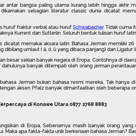
antar bangsa paling utama kurang lebih hingga akhir m
dikarnakan sebagian literatur classic dunia dicatat me
s huruf fraktur verbal atau huruf
Schwabacher
.
Tidak cuma itu
a Kurrent dan Sutterlin. Seluruh bentuk tulisan huruf latin 
 dicatat memakai aksara latin. Bahasa Jerman memiliki 26 
ibilang umlaut ( ä, ö, ü yang dibaca panjang) dan Ligatur (ß
an besar sekian banyak negara di Eropa. Contohnya di daer
ur dahulunya banyak ditempati oleh orang jerman perantauan. 
 bahasa Jerman bukan bahasa resmi mereka. Tak hanya di 
engan aksen Pfalz banyak dimanfaatkan oleh beberapa oran
erpercaya di Konawe Utara 0877 2768 8883
fungsikan di Eropa, Sebenarnya masih banyak orang yang
. Maka apa fakta-fakta unik berkenaan bahasa Jerman? Baca