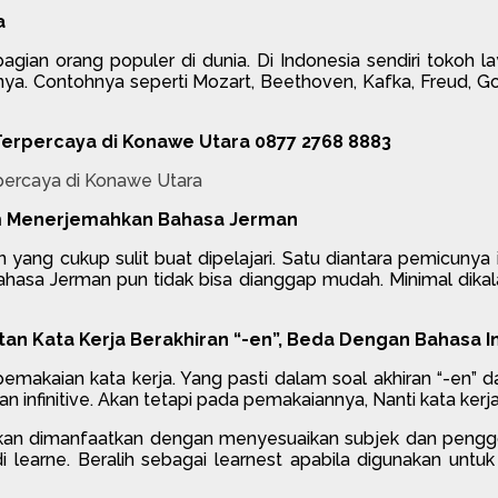
a
gian orang populer di dunia. Di Indonesia sendiri tokoh l
nnya. Contohnya seperti Mozart, Beethoven, Kafka, Freud, Go
erpercaya di Konawe Utara 0877 2768 8883
lam Menerjemahkan Bahasa Jerman
yang cukup sulit buat dipelajari. Satu diantara pemicuny
asa Jerman pun tidak bisa dianggap mudah. Minimal dik
an Kata Kerja Berakhiran “-en”, Beda Dengan Bahasa In
makaian kata kerja. Yang pasti dalam soal akhiran “-en” dan
 infinitive. Akan tetapi pada pemakaiannya, Nanti kata kerja i
ni akan dimanfaatkan dengan menyesuaikan subjek dan penggo
i learne. Beralih sebagai learnest apabila digunakan untuk 