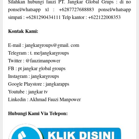
Silahkan hubungi fauzi PT. Jangkar Global Grups : di no
ponsel/whatsapp xl : +6287727688883 ponsel/whatsapp
simpati : +6281290434111 Telp kantor : +622122008353
Kontak Kami:
E-mail : jangkargroups@gmail. com
Telegram : t. me/jangkargroups
Twitter : @fauzimanpower
FB : pt jangkar global groups
Instagram : jangkargroups
Google Playstore : jangkarapps
Youtube : jangkar tv
Linkedin : Akhmad Fauzi Manpower
Hubungi Kami Via Telepon: