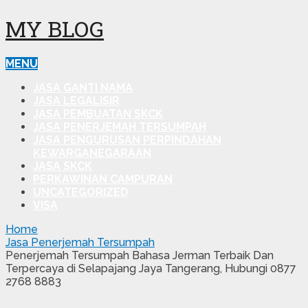
MY BLOG
MENU
JASA GANTI NAMA
JASA LEGALISIR
JASA PEMBUATAN SKCK
JASA PENERJEMAH TERSUMPAH
JASA PENGURUSAN PERPINDAHAN
KEWARGANEGARAAN
JASA SKCK
PERKAWINAN CAMPURAN
UNCATEGORIZED
VISA
Home
Jasa Penerjemah Tersumpah
Penerjemah Tersumpah Bahasa Jerman Terbaik Dan
Terpercaya di Selapajang Jaya Tangerang, Hubungi 0877
2768 8883