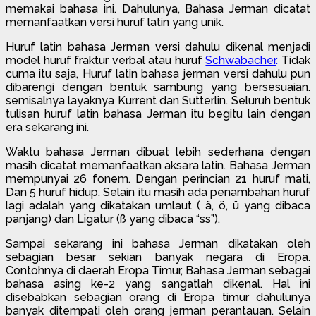
memakai bahasa ini. Dahulunya, Bahasa Jerman dicatat
memanfaatkan versi huruf latin yang unik.
Huruf latin bahasa Jerman versi dahulu dikenal menjadi
model huruf fraktur verbal atau huruf
Schwabacher
.
Tidak
cuma itu saja, Huruf latin bahasa jerman versi dahulu pun
dibarengi dengan bentuk sambung yang bersesuaian.
semisalnya layaknya Kurrent dan Sutterlin. Seluruh bentuk
tulisan huruf latin bahasa Jerman itu begitu lain dengan
era sekarang ini.
Waktu bahasa Jerman dibuat lebih sederhana dengan
masih dicatat memanfaatkan aksara latin. Bahasa Jerman
mempunyai 26 fonem. Dengan perincian 21 huruf mati,
Dan 5 huruf hidup. Selain itu masih ada penambahan huruf
lagi adalah yang dikatakan umlaut ( ä, ö, ü yang dibaca
panjang) dan Ligatur (ß yang dibaca “ss”).
Sampai sekarang ini bahasa Jerman dikatakan oleh
sebagian besar sekian banyak negara di Eropa.
Contohnya di daerah Eropa Timur, Bahasa Jerman sebagai
bahasa asing ke-2 yang sangatlah dikenal. Hal ini
disebabkan sebagian orang di Eropa timur dahulunya
banyak ditempati oleh orang jerman perantauan. Selain