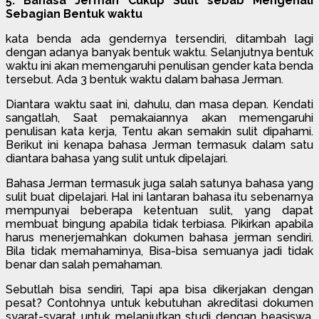
5. Bahasa Jerman Cukup Sulit sebab Mengenali
Sebagian Bentuk waktu
kata benda ada gendernya tersendiri, ditambah lagi
dengan adanya banyak bentuk waktu. Selanjutnya bentuk
waktu ini akan memengaruhi penulisan gender kata benda
tersebut. Ada 3 bentuk waktu dalam bahasa Jerman.
Diantara waktu saat ini, dahulu, dan masa depan. Kendati
sangatlah, Saat pemakaiannya akan memengaruhi
penulisan kata kerja, Tentu akan semakin sulit dipahami.
Berikut ini kenapa bahasa Jerman termasuk dalam satu
diantara bahasa yang sulit untuk dipelajari.
Bahasa Jerman termasuk juga salah satunya bahasa yang
sulit buat dipelajari. Hal ini lantaran bahasa itu sebenarnya
mempunyai beberapa ketentuan sulit, yang dapat
membuat bingung apabila tidak terbiasa. Pikirkan apabila
harus menerjemahkan dokumen bahasa jerman sendiri.
Bila tidak memahaminya, Bisa-bisa semuanya jadi tidak
benar dan salah pemahaman.
Sebutlah bisa sendiri, Tapi apa bisa dikerjakan dengan
pesat? Contohnya untuk kebutuhan akreditasi dokumen
syarat-syarat untuk melanjutkan studi dengan beasiswa.