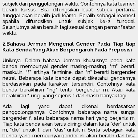
subjek dan penggolongan waktu. Contohnya kata learnen
berarti kursus. Bila difungsikan buat subjek pertama
tunggal akan beralih jadi learne. Beralih sebagai learnest
apabila difungsikan untuk subjek ke-2 tunggal.
Selanjutnya akan beralih lagi sesuai dengan pemanfaatan
waktu.
2.Bahasa Jerman Mengenal Gender Pada Tiap-tiap
Kata Benda Yang Akan Berpengaruh Pada Preposisi
Uniknya, Dalam bahasa Jerman khususnya pada kata
benda mempunyai gender masing-masing. “m” berarti
maskulin, “f” artinya feminine, dan “n” berarti bergender
netral. Beberapa kata benda dapat diketahui gendernya
berdasarkan pada karakter tersendiri. Contohnya kata
benda berakhiran “ing” tentu bergender m. Atau kata
berakhiran “-ung” yang sejenis f dan masih banyak lagi.
Ada lagi yang dapat dikenal berdasarkan
penggolongannya. Contohnya beberapa nama sungai
bergender f, atau beberapa nama hari yang berjenis m.
Tiap kata benda akan terus diiringi dalam kata “der” untuk
m, “die” untuk f, dan “das” untuk n. Serta sebagian kata
benda yang mempunyai gender ini akan beralih dan bisa