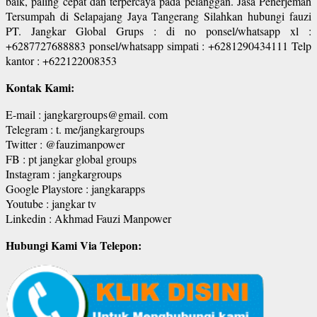
baik, paling cepat dan terpercaya pada pelanggan. Jasa Penerjemah
Tersumpah di Selapajang Jaya Tangerang Silahkan hubungi fauzi
PT. Jangkar Global Grups : di no ponsel/whatsapp xl :
+6287727688883 ponsel/whatsapp simpati : +6281290434111 Telp
kantor : +622122008353
Kontak Kami:
E-mail : jangkargroups@gmail. com
Telegram : t. me/jangkargroups
Twitter : @fauzimanpower
FB : pt jangkar global groups
Instagram : jangkargroups
Google Playstore : jangkarapps
Youtube : jangkar tv
Linkedin : Akhmad Fauzi Manpower
Hubungi Kami Via Telepon: