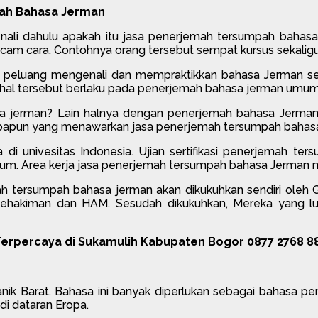
pah Bahasa Jerman
enali dahulu apakah itu jasa penerjemah tersumpah baha
 cara. Contohnya orang tersebut sempat kursus sekaligus t
 peluang mengenali dan mempraktikkan bahasa Jerman seca
pi hal tersebut berlaku pada penerjemah bahasa jerman umu
 jerman? Lain halnya dengan penerjemah bahasa Jerma
un yang menawarkan jasa penerjemah tersumpah bahasa jerm
ahasa di univesitas Indonesia. Ujian sertifikasi penerjemah
um. Area kerja jasa penerjemah tersumpah bahasa Jerma
emah tersumpah bahasa jerman akan dikukuhkan sendiri oleh G
hakiman dan HAM. Sesudah dikukuhkan, Mereka yang lulu
erpercaya di Sukamulih Kabupaten Bogor 0877 2768 8
k Barat. Bahasa ini banyak diperlukan sebagai bahasa penga
di dataran Eropa.