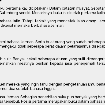
an
ertama kali diciptakan? Dalam catatan riwayat, Seputar t
 Gutenberg sendiri. Menariknya, buku ini dicetak pertama ka
hasa latin. Tetapi terkait yang mencetak ialah orang Jer
ia dikenal memakai berbahasa Jerman.
i bahasa Jerman. Serta buat orang yang sudah beberapa t
mengakui tidak seberapa berat dalam pelafalannya diseb
 sulit. Banyak sekali beberapa aturan yang sulit dimengert
emahkan mestinya berikan kepada jasa penerjemah ters
leh mereka yang ingin tahu dengan pengetahuan ilmu bahasa J
mor dua setelah bahasa Inggris.
asa Jerman. Sebagian penerbitan buku pun banyak yang berb
 tersebut. Posisi pertama merupakan buku dalam bahasa Ing