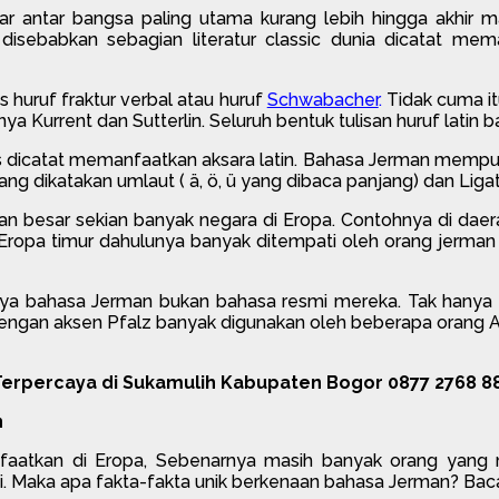
antar bangsa paling utama kurang lebih hingga akhir m
disebabkan sebagian literatur classic dunia dicatat me
s huruf fraktur verbal atau huruf
Schwabacher
.
Tidak cuma itu
Kurrent dan Sutterlin. Seluruh bentuk tulisan huruf latin ba
 dicatat memanfaatkan aksara latin. Bahasa Jerman mempuny
ng dikatakan umlaut ( ä, ö, ü yang dibaca panjang) dan Ligatu
an besar sekian banyak negara di Eropa. Contohnya di dae
 Eropa timur dahulunya banyak ditempati oleh orang jerman 
ya bahasa Jerman bukan bahasa resmi mereka. Tak hanya d
ngan aksen Pfalz banyak digunakan oleh beberapa orang Amish
erpercaya di Sukamulih Kabupaten Bogor 0877 2768 8
n
anfaatkan di Eropa, Sebenarnya masih banyak orang yang
 Maka apa fakta-fakta unik berkenaan bahasa Jerman? Baca 