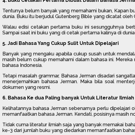
4. Buku Cetakan Pertama Dibuat Dalam Bahasa Jerm
Tentunya belum banyak yang memahami bukan, Kapan buku p
dunia. Buku itu berjudul Gutenberg Bible yang dicatat oleh
Walau edisi cetakan pertama buku ini sesungguhnya berba
Sampai saat ini buku yang di cetak pertama kalinya di dun
5. Jadi Bahasa Yang Cukup Sulit Untuk Dipelajari
Banyak yang mengaku apabila cukup susah untuk mendalam
masih belum cukup memahami dalam bahasa ini. Mereka 
bahasa Indonesia.
Tetapi masalah grammar, Bahasa Jerman disadari sangatlah
menerjemahkan bahasa Jerman. Maka bila soal menterj
dokumen yang resmi.
6. Bahasa Ke dua Paling banyak Untuk Literatur Ilmiah
Kelihatannya bahasa Jerman sebenarnya perlu dipelajari o
memanfaatkan bahasa Jerman. Kendati, posisinya masih no
Tidak cuma literatur ilmiah saja yang banyak memakai bah
ke-3 dari jumlah buku yang diedarkan memanfaatkan bahasa