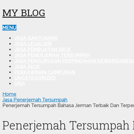
MY BLOG
MENU
JASA GANTI NAMA
JASA LEGALISIR
JASA PEMBUATAN SKCK
JASA PENERJEMAH TERSUMPAH
JASA PENGURUSAN PERPINDAHAN KEWARGANEG
JASA SKCK
PERKAWINAN CAMPURAN
UNCATEGORIZED
VISA
Home
Jasa Penerjemah Tersumpah
Penerjemah Tersumpah Bahasa Jerman Terbaik Dan Terper
Penerjemah Tersumpah B