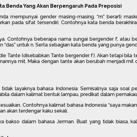
ta Benda Yang Akan Berpengaruh Pada Preposisi
 mempunyai gender masing-masing. “m” berarti maskulin, 
an pada sifat tersendiri. Contohnya kata benda berakhiran
ya. Contohnya beberapa nama sungai bergender f, atau be
, dan “das” untuk n. Serta sebagian kata benda yang punya gen
e Tante (disebabkan Tante bergender f). Akan tetapi bila te
mannya mit. Maka dengan tante akan berubah menjadi mit
idak layaknya bahasa Indonesia. Semisalnya saja soal p
apabila dalam kalimat bentuk lampau, predikat dalam pemakai
sesuaikan. Contohnya kalimat bahasa Indonesia “saya makan 
an akan terdengar kaku sekali.
 bakso dalam bahasa Jerman. Buat yang tidak biasa, kalim