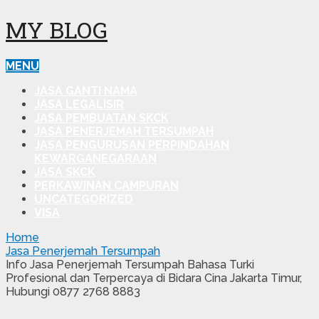
MY BLOG
MENU
JASA GANTI NAMA
JASA LEGALISIR
JASA PEMBUATAN SKCK
JASA PENERJEMAH TERSUMPAH
JASA PENGURUSAN PERPINDAHAN
KEWARGANEGARAAN
JASA SKCK
PERKAWINAN CAMPURAN
UNCATEGORIZED
VISA
Home
Jasa Penerjemah Tersumpah
Info Jasa Penerjemah Tersumpah Bahasa Turki
Profesional dan Terpercaya di Bidara Cina Jakarta Timur,
Hubungi 0877 2768 8883