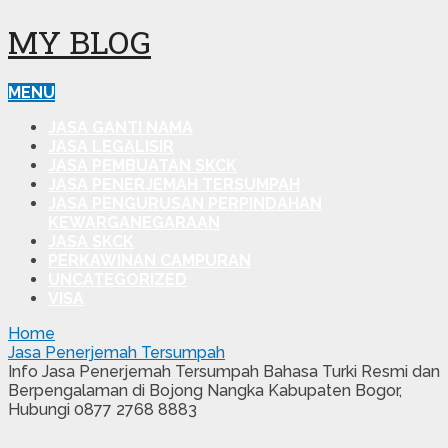
MY BLOG
MENU
JASA GANTI NAMA
JASA LEGALISIR
JASA PEMBUATAN SKCK
JASA PENERJEMAH TERSUMPAH
JASA PENGURUSAN PERPINDAHAN
KEWARGANEGARAAN
JASA SKCK
PERKAWINAN CAMPURAN
UNCATEGORIZED
VISA
Home
Jasa Penerjemah Tersumpah
Info Jasa Penerjemah Tersumpah Bahasa Turki Resmi dan
Berpengalaman di Bojong Nangka Kabupaten Bogor,
Hubungi 0877 2768 8883