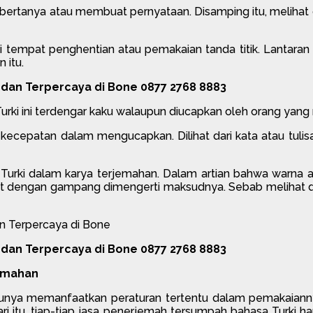
bertanya atau membuat pernyataan. Disamping itu, melihat 
agai tempat penghentian atau pemakaian tanda titik. Lan
 itu.
dan Terpercaya di Bone 0877 2768 8883
urki ini terdengar kaku walaupun diucapkan oleh orang yang
i kecepatan dalam mengucapkan. Dilihat dari kata atau tuli
 Turki dalam karya terjemahan. Dalam artian bahwa warna as
pat dengan gampang dimengerti maksudnya. Sebab melihat d
dan Terpercaya di Bone 0877 2768 8883
emahan
tunya memanfaatkan peraturan tertentu dalam pemakaiann
i itu, tiap-tiap jasa penerjemah tersumpah bahasa Turki har