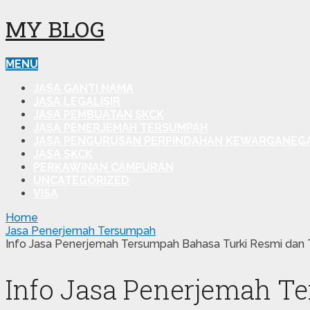
MY BLOG
MENU
JASA GANTI NAMA
JASA LEGALISIR
JASA PEMBUATAN SKCK
JASA PENERJEMAH TERSUMPAH
JASA PENGURUSAN PERPINDAHAN KEWARGANEG
JASA SKCK
PERKAWINAN CAMPURAN
UNCATEGORIZED
VISA
Home
Jasa Penerjemah Tersumpah
Info Jasa Penerjemah Tersumpah Bahasa Turki Resmi dan 
Info Jasa Penerjemah T