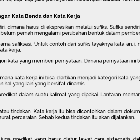
engan Kata Benda dan Kata Kerja
, dimana harus di ekspresikan melalui sufiks. Sufiks sendir
 juga belum pernah mengalami perubahan bentuk dalam pemben
a safiksasi. Untuk contoh dari sufiks layaknya kata an, i, n
ata kerja.
ri kata yang memberi pernyataan. Dimana pernyataan ini 
mana kata kerja ini bisa diartikan menjadi kategori kata ya
hal yang lain yang bersifat dinamis.
i predikat dalam suatu kalimat yang dipakai. Lantaran mem
tau tindakan. Kata kerja itu bisa dicontohkan dalam doku
surat perceraian. Sebab kedua tindakan itu akan dijalankan.
juga predikat yang harus diatur lewat cara sistematis da