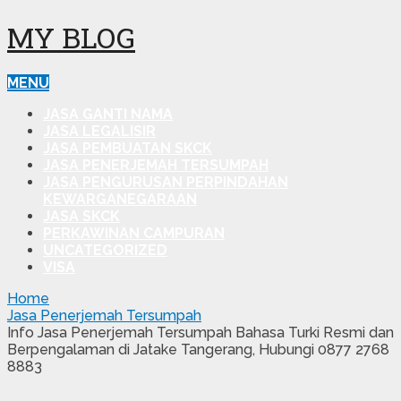
MY BLOG
MENU
JASA GANTI NAMA
JASA LEGALISIR
JASA PEMBUATAN SKCK
JASA PENERJEMAH TERSUMPAH
JASA PENGURUSAN PERPINDAHAN
KEWARGANEGARAAN
JASA SKCK
PERKAWINAN CAMPURAN
UNCATEGORIZED
VISA
Home
Jasa Penerjemah Tersumpah
Info Jasa Penerjemah Tersumpah Bahasa Turki Resmi dan
Berpengalaman di Jatake Tangerang, Hubungi 0877 2768
8883