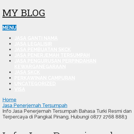
MY BLOG
MENU
JASA GANTI NAMA
JASA LEGALISIR
JASA PEMBUATAN SKCK
JASA PENERJEMAH TERSUMPAH
JASA PENGURUSAN PERPINDAHAN
KEWARGANEGARAAN
JASA SKCK
PERKAWINAN CAMPURAN
UNCATEGORIZED
VISA
Home
Jasa Penerjemah Tersumpah
Info Jasa Penerjemah Tersumpah Bahasa Turki Resmi dan
Terpercaya di Pangkal Pinang, Hubungi 0877 2768 8883