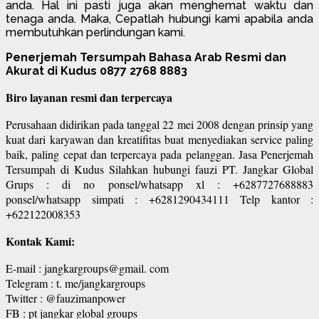
anda. Hal ini pasti juga akan menghemat waktu dan
tenaga anda. Maka, Cepatlah hubungi kami apabila anda
membutuhkan perlindungan kami.
Penerjemah Tersumpah Bahasa Arab Resmi dan
Akurat di Kudus 0877 2768 8883
Biro layanan resmi dan terpercaya
Perusahaan didirikan pada tanggal 22 mei 2008 dengan prinsip yang
kuat dari karyawan dan kreatifitas buat menyediakan service paling
baik, paling cepat dan terpercaya pada pelanggan. Jasa Penerjemah
Tersumpah di Kudus Silahkan hubungi fauzi PT. Jangkar Global
Grups : di no ponsel/whatsapp xl : +6287727688883
ponsel/whatsapp simpati : +6281290434111 Telp kantor :
+622122008353
Kontak Kami:
E-mail : jangkargroups@gmail. com
Telegram : t. me/jangkargroups
Twitter : @fauzimanpower
FB : pt jangkar global groups