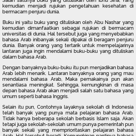
Salah satunya buku yang dituliskan oleh Ibnu Sina, Yang
kemudian menjadi rujukan pengetahuan kesehatan di
bermacam penjuru dunia.
Buku ini yaitu buku yang dituliskan oleh Abu Nashar yang
kemudian dimanfaatkan sebagai rujukan di bermacam
universitas di dunia. Hal tersebut juga yang menyebabkan
bahasa Arab inibanyak sekali dipakai di beragam penjuru
dunia. Banyak orang yang tertarik untuk mempelajarinya
lantaran juga ingin mendalami buku-buku yang dituliskan
dalam bahasa Arab.
Dengan banyaknya buku-buku itu pun menjadikan bahasa
Arab lebih menarik. Lantaran banyaknya orang yang mau
mendalami bahasa Arab, Maka pemakainya pun akan
senantiasa meningkat. Sehingga, kemungkinan di masa
depan bahasa Arab akan menjadi salah satu bahasa yang
umum seperti bahasa Inggris.
Selain itu pun, Contohnya layaknya sekolah di Indonesia
telah banyak yang punya mata pelajaran bahasa Arab.
Tidak hanya beberapa sekolah berbasis Islam saja. Akan
tetapi juga sekolah-sekolah umum punya pemerintah pun
banyak sekali yang memprioritaskan pelajaran bahasa
Arab. Hal tersebut berarti, Kemungkinan nantinya bahasa