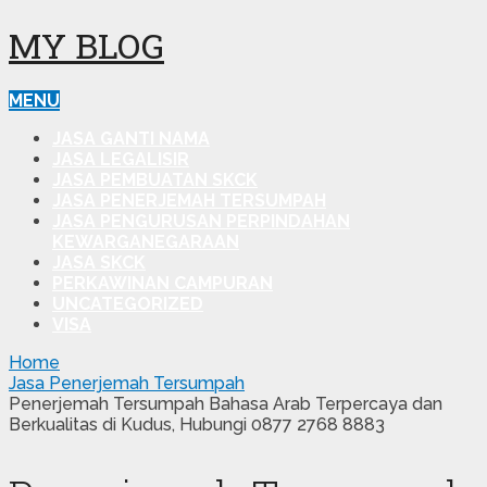
MY BLOG
MENU
JASA GANTI NAMA
JASA LEGALISIR
JASA PEMBUATAN SKCK
JASA PENERJEMAH TERSUMPAH
JASA PENGURUSAN PERPINDAHAN
KEWARGANEGARAAN
JASA SKCK
PERKAWINAN CAMPURAN
UNCATEGORIZED
VISA
Home
Jasa Penerjemah Tersumpah
Penerjemah Tersumpah Bahasa Arab Terpercaya dan
Berkualitas di Kudus, Hubungi 0877 2768 8883