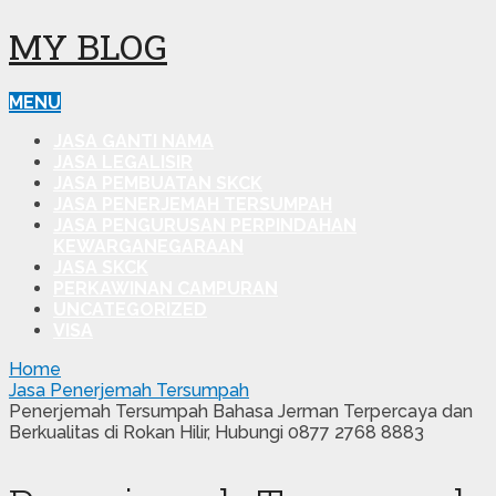
MY BLOG
MENU
JASA GANTI NAMA
JASA LEGALISIR
JASA PEMBUATAN SKCK
JASA PENERJEMAH TERSUMPAH
JASA PENGURUSAN PERPINDAHAN
KEWARGANEGARAAN
JASA SKCK
PERKAWINAN CAMPURAN
UNCATEGORIZED
VISA
Home
Jasa Penerjemah Tersumpah
Penerjemah Tersumpah Bahasa Jerman Terpercaya dan
Berkualitas di Rokan Hilir, Hubungi 0877 2768 8883