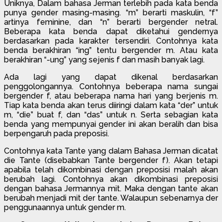
Uniknya, Dalam bahasa Jerman terlebih pada kata benda
punya gender masing-masing. “m” berarti maskulin, “f”
artinya feminine, dan “n” berarti bergender netral.
Beberapa kata benda dapat diketahui gendernya
berdasarkan pada karakter tersendiri. Contohnya kata
benda berakhiran “ing” tentu bergender m. Atau kata
berakhiran “-ung” yang sejenis f dan masih banyak lagi.
Ada lagi yang dapat dikenal berdasarkan
penggolongannya. Contohnya beberapa nama sungai
bergender f, atau beberapa nama hari yang berjenis m.
Tiap kata benda akan terus diiringi dalam kata “der” untuk
m, “die” buat f, dan “das” untuk n. Serta sebagian kata
benda yang mempunyai gender ini akan beralih dan bisa
berpengaruh pada preposisi.
Contohnya kata Tante yang dalam Bahasa Jerman dicatat
die Tante (disebabkan Tante bergender f). Akan tetapi
apabila telah dikombinasi dengan preposisi malah akan
berubah lagi. Contohnya akan dikombinasi preposisi
dengan bahasa Jermannya mit. Maka dengan tante akan
berubah menjadi mit der tante. Walaupun sebenarnya der
penggunaannya untuk gender m.