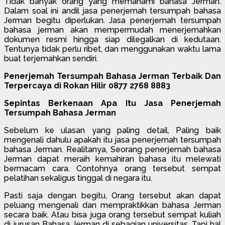
Tidak banyak orang yang memahami bahasa Jerman.
Dalam soal ini andil jasa penerjemah tersumpah bahasa
Jerman begitu diperlukan. Jasa penerjemah tersumpah
bahasa jerman akan mempermudah menerjemahkan
dokumen resmi hingga siap dilegalkan di kedutaan.
Tentunya tidak perlu ribet, dan menggunakan waktu lama
buat terjemahkan sendiri.
Penerjemah Tersumpah Bahasa Jerman Terbaik Dan
Terpercaya di Rokan Hilir 0877 2768 8883
Sepintas Berkenaan Apa Itu Jasa Penerjemah
Tersumpah Bahasa Jerman
Sebelum ke ulasan yang paling detail, Paling baik
mengenali dahulu apakah itu jasa penerjemah tersumpah
bahasa Jerman. Realitanya, Seorang penerjemah bahasa
Jerman dapat meraih kemahiran bahasa itu melewati
bermacam cara. Contohnya orang tersebut sempat
pelatihan sekaligus tinggal di negara itu.
Pasti saja dengan begitu, Orang tersebut akan dapat
peluang mengenali dan mempraktikkan bahasa Jerman
secara baik. Atau bisa juga orang tersebut sempat kuliah
di jurusan Bahasa Jerman di sebagian universitas. Tapi hal